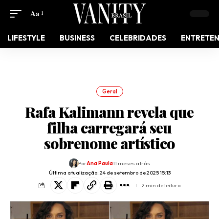
Aa
LIFESTYLE
BUSINESS
CELEBRIDADES
ENTRETE
Geral
Rafa Kalimann revela que
filha carregará seu
sobrenome artístico
Por
Ana Paula
11 meses atrás
Última atualização: 24 de setembro de 2025 15:13
2 min de leitura