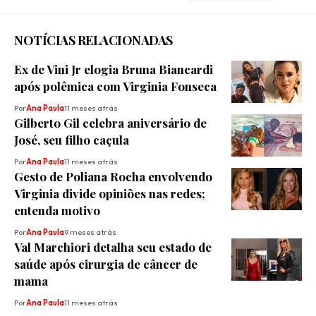
NOTÍCIAS RELACIONADAS
Ex de Vini Jr elogia Bruna Biancardi
após polêmica com Virginia Fonseca
Por
Ana Paula
11 meses atrás
Gilberto Gil celebra aniversário de
José, seu filho caçula
Por
Ana Paula
11 meses atrás
Gesto de Poliana Rocha envolvendo
Virginia divide opiniões nas redes;
entenda motivo
Por
Ana Paula
9 meses atrás
Val Marchiori detalha seu estado de
saúde após cirurgia de câncer de
mama
Por
Ana Paula
11 meses atrás