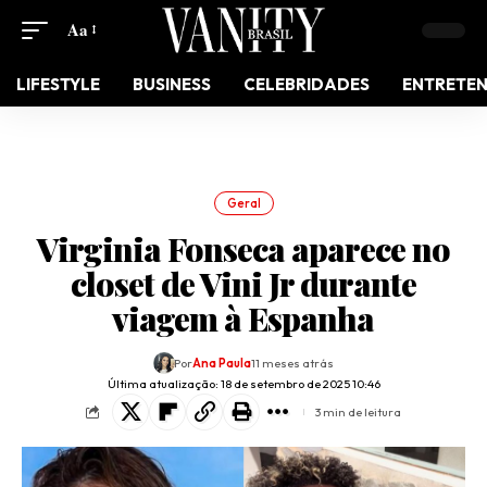
Aa
LIFESTYLE
BUSINESS
CELEBRIDADES
ENTRETE
Geral
Virginia Fonseca aparece no
closet de Vini Jr durante
viagem à Espanha
Por
Ana Paula
11 meses atrás
Última atualização: 18 de setembro de 2025 10:46
3 min de leitura