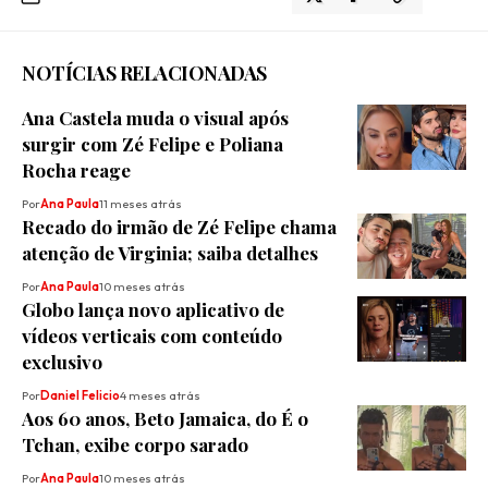
NOTÍCIAS RELACIONADAS
Ana Castela muda o visual após
surgir com Zé Felipe e Poliana
Rocha reage
Por
Ana Paula
11 meses atrás
Recado do irmão de Zé Felipe chama
atenção de Virginia; saiba detalhes
Por
Ana Paula
10 meses atrás
Globo lança novo aplicativo de
vídeos verticais com conteúdo
exclusivo
Por
Daniel Felicio
4 meses atrás
Aos 60 anos, Beto Jamaica, do É o
Tchan, exibe corpo sarado
Por
Ana Paula
10 meses atrás