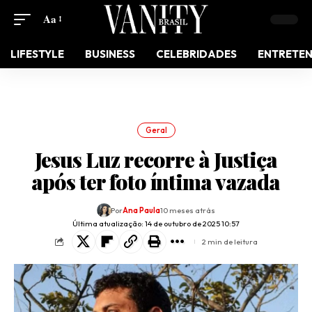
Aa
LIFESTYLE
BUSINESS
CELEBRIDADES
ENTRETE
Geral
Jesus Luz recorre à Justiça
após ter foto íntima vazada
Por
Ana Paula
10 meses atrás
Última atualização: 14 de outubro de 2025 10:57
2 min de leitura