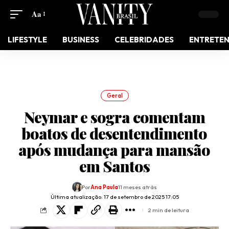
Aa
LIFESTYLE
BUSINESS
CELEBRIDADES
ENTRETE
Geral
Neymar e sogra comentam
boatos de desentendimento
após mudança para mansão
em Santos
Por
Ana Paula
11 meses atrás
Última atualização: 17 de setembro de 2025 17:05
2 min de leitura