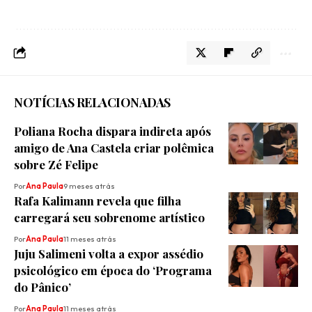
NOTÍCIAS RELACIONADAS
Poliana Rocha dispara indireta após
amigo de Ana Castela criar polêmica
sobre Zé Felipe
Por
Ana Paula
9 meses atrás
Rafa Kalimann revela que filha
carregará seu sobrenome artístico
Por
Ana Paula
11 meses atrás
Juju Salimeni volta a expor assédio
psicológico em época do ‘Programa
do Pânico’
Por
Ana Paula
11 meses atrás