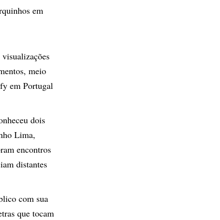
arquinhos em
 visualizações
amentos, meio
ify em Portugal
onheceu dois
inho Lima,
oram encontros
iam distantes
blico com sua
etras que tocam