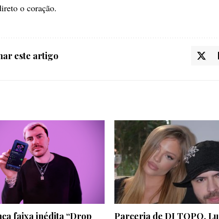
direto o coração.
ar este artigo
ça faixa inédita “Drop
Parceria de DJ TOPO, Lu