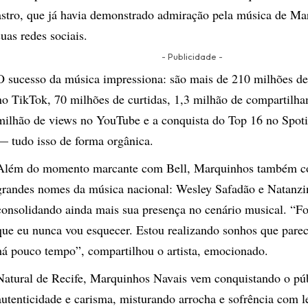
astro, que já havia demonstrado admiração pela música de M
suas redes sociais.
- Publicidade -
O sucesso da música impressiona: são mais de 210 milhões de
no TikTok, 70 milhões de curtidas, 1,3 milhão de compartilh
milhão de views no YouTube e a conquista do Top 16 no Spot
— tudo isso de forma orgânica.
Além do momento marcante com Bell, Marquinhos também c
grandes nomes da música nacional: Wesley Safadão e Natanz
consolidando ainda mais sua presença no cenário musical. “F
que eu nunca vou esquecer. Estou realizando sonhos que parec
há pouco tempo”, compartilhou o artista, emocionado.
Natural de Recife, Marquinhos Navais vem conquistando o pú
autenticidade e carisma, misturando arrocha e sofrência com l