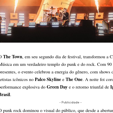
The Town
O
, em seu segundo dia de festival, transformou a 
Música em um verdadeiro templo do punk e do rock. Com 90 
presentes, o evento celebrou a energia do gênero, com shows 
Palco Skyline
The One
artistas icônicos no
e
. A noite foi co
Green Day
I
performance explosiva do
e o retorno triunfal de
Brasil
.
- Publicidade -
O punk rock dominou o visual do público, que desde a abertur