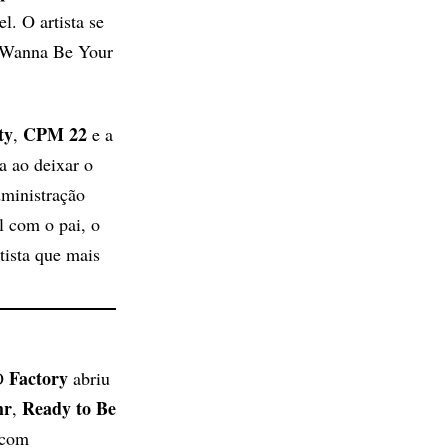
l. O artista se
I Wanna Be Your
ty
CPM 22
,
e a
a ao deixar o
dministração
al com o pai, o
tista que mais
Factory
 O
abriu
hr
Ready to Be
,
 com