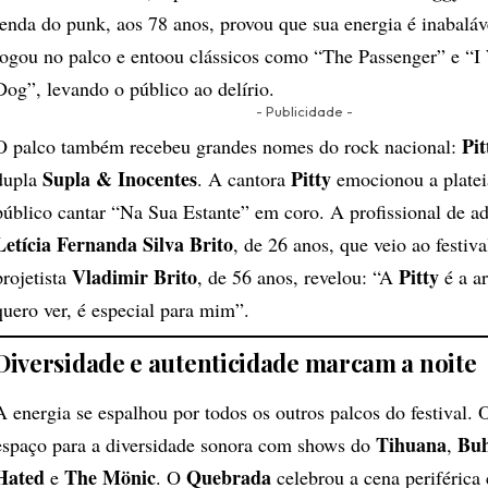
lenda do punk, aos 78 anos, provou que sua energia é inabaláve
jogou no palco e entoou clássicos como “The Passenger” e “
Dog”, levando o público ao delírio.
- Publicidade -
Pit
O palco também recebeu grandes nomes do rock nacional:
Supla & Inocentes
Pitty
dupla
. A cantora
emocionou a platei
público cantar “Na Sua Estante” em coro. A profissional de a
Letícia Fernanda Silva Brito
, de 26 anos, que veio ao festiv
Vladimir Brito
Pitty
projetista
, de 56 anos, revelou: “A
é a ar
quero ver, é especial para mim”.
Diversidade e autenticidade marcam a noite
A energia se espalhou por todos os outros palcos do festival.
Tihuana
Bu
espaço para a diversidade sonora com shows do
,
Hated
The Mönic
Quebrada
e
. O
celebrou a cena periférica