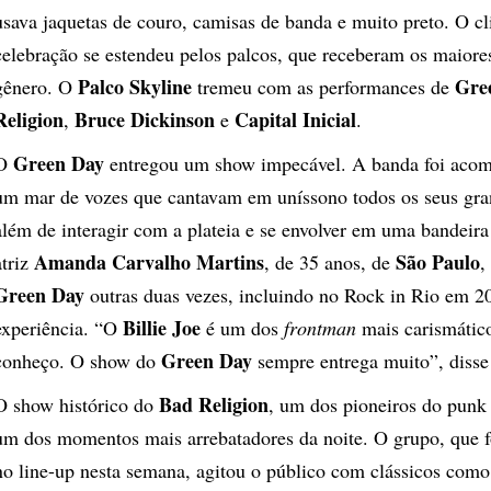
usava jaquetas de couro, camisas de banda e muito preto. O c
celebração se estendeu pelos palcos, que receberam os maior
Palco Skyline
Gre
gênero. O
tremeu com as performances de
Religion
Bruce Dickinson
Capital Inicial
,
e
.
Green Day
O
entregou um show impecável. A banda foi aco
um mar de vozes que cantavam em uníssono todos os seus gra
além de interagir com a plateia e se envolver em uma bandeir
Amanda Carvalho Martins
São Paulo
atriz
, de 35 anos, de
,
Green Day
outras duas vezes, incluindo no Rock in Rio em 20
Billie Joe
experiência. “O
é um dos
frontman
mais carismátic
Green Day
conheço. O show do
sempre entrega muito”, disse 
Bad Religion
O show histórico do
, um dos pioneiros do punk c
um dos momentos mais arrebatadores da noite. O grupo, que f
no line-up nesta semana, agitou o público com clássicos como