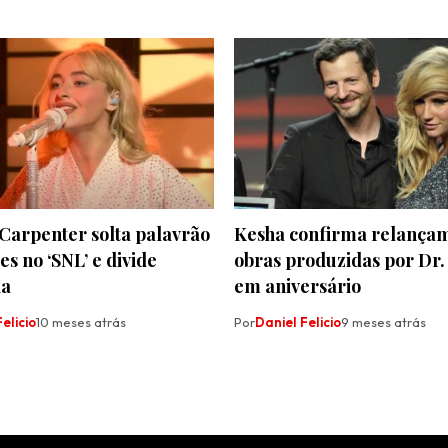
Carpenter solta palavrão
Kesha confirma relança
es no ‘SNL’ e divide
obras produzidas por Dr.
ia
em aniversário
elicio
10 meses atrás
Por
Daniel Felicio
9 meses atrás