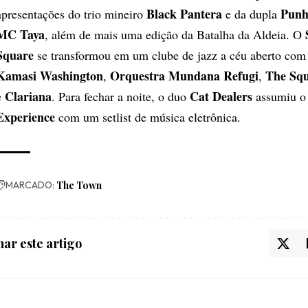
Black Pantera
Punh
apresentações do trio mineiro
e da dupla
MC Taya
, além de mais uma edição da Batalha da Aldeia. O
Square
se transformou em um clube de jazz a céu aberto com
Kamasi Washington
Orquestra Mundana Refugi
The Squ
,
,
Clariana
Cat Dealers
e
. Para fechar a noite, o duo
assumiu 
Experience
com um setlist de música eletrônica.
MARCADO:
The Town
ar este artigo