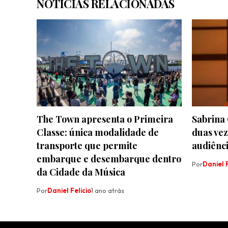
NOTÍCIAS RELACIONADAS
The Town apresenta o Primeira
Sabrina 
Classe: única modalidade de
duas vez
transporte que permite
audiênc
embarque e desembarque dentro
Por
Daniel F
da Cidade da Música
Por
Daniel Felicio
1 ano atrás