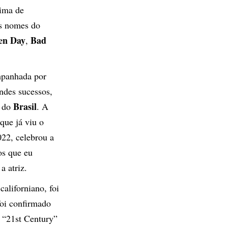
lima de
es nomes do
en Day
Bad
,
mpanhada por
ndes sucessos,
Brasil
a do
. A
 que já viu o
22, celebrou a
os que eu
a atriz.
aliforniano, foi
oi confirmado
 “21st Century”