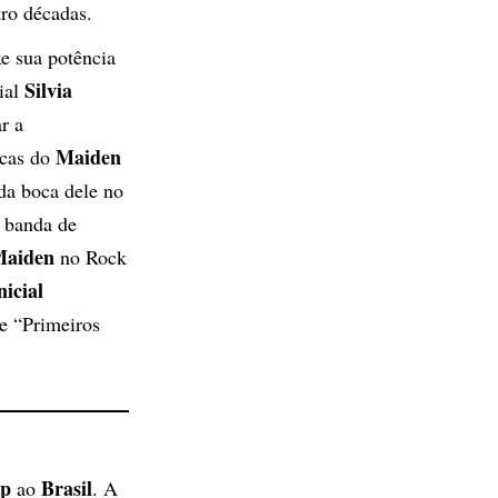
tro décadas.
e sua potência
Silvia
ial
r a
Maiden
icas do
 da boca dele no
 banda de
Maiden
no Rock
nicial
e “Primeiros
op
Brasil
ao
. A