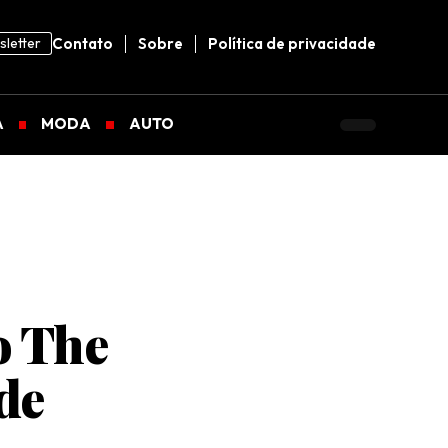
letter
Contato
Sobre
Política de privacidade
A
MODA
AUTO
o The
de