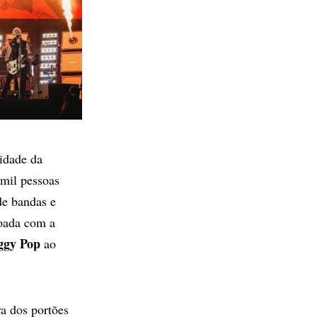
Cidade da
mil pessoas
de bandas e
roada com a
ggy Pop
ao
a dos portões