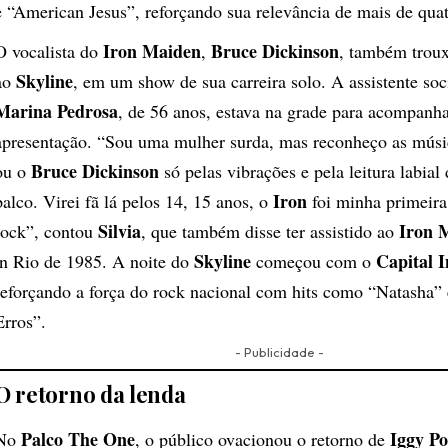
e “American Jesus”, reforçando sua relevância de mais de qua
Iron Maiden
Bruce Dickinson
O vocalista do
,
, também troux
Skyline
ao
, em um show de sua carreira solo. A assistente soc
Marina Pedrosa
, de 56 anos, estava na grade para acompanha
apresentação. “Sou uma mulher surda, mas reconheço as mús
Bruce Dickinson
ou o
só pelas vibrações e pela leitura labial
Iron
palco. Virei fã lá pelos 14, 15 anos, o
foi minha primeira
Silvia
Iron 
rock”, contou
, que também disse ter assistido ao
Skyline
Capital I
in Rio de 1985. A noite do
começou com o
reforçando a força do rock nacional com hits como “Natasha” 
Erros”.
- Publicidade -
O retorno da lenda
Palco The One
Iggy P
No
, o público ovacionou o retorno de