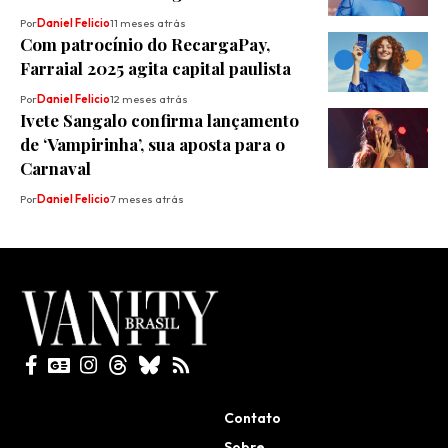
Por
Daniel Felicio
11 meses atrás
Com patrocínio do RecargaPay,
Farraial 2025 agita capital paulista
Por
Daniel Felicio
12 meses atrás
Ivete Sangalo confirma lançamento
de ‘Vampirinha’, sua aposta para o
Carnaval
Por
Daniel Felicio
7 meses atrás
Todos direitos reservados
Contato
Sobre