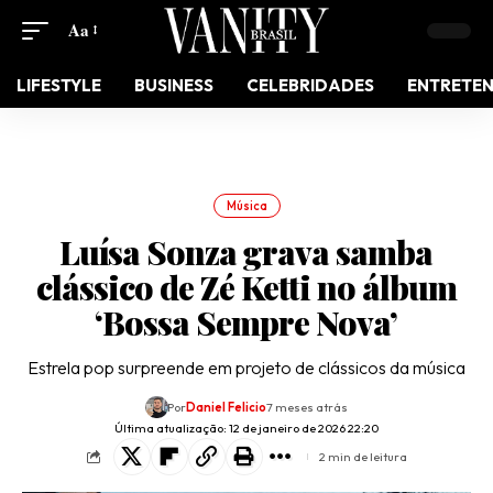
Aa
LIFESTYLE
BUSINESS
CELEBRIDADES
ENTRETE
Música
Luísa Sonza grava samba
clássico de Zé Ketti no álbum
‘Bossa Sempre Nova’
Estrela pop surpreende em projeto de clássicos da música
Por
Daniel Felicio
7 meses atrás
Última atualização: 12 de janeiro de 2026 22:20
2 min de leitura