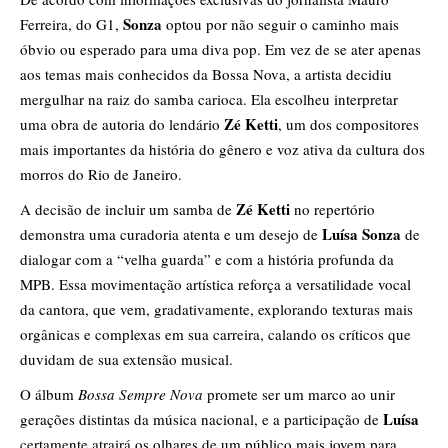
Sonza
Ferreira, do G1,
optou por não seguir o caminho mais
óbvio ou esperado para uma diva pop. Em vez de se ater apenas
aos temas mais conhecidos da Bossa Nova, a artista decidiu
mergulhar na raiz do samba carioca. Ela escolheu interpretar
Zé Ketti
uma obra de autoria do lendário
, um dos compositores
mais importantes da história do gênero e voz ativa da cultura dos
morros do Rio de Janeiro.
Zé Ketti
​A decisão de incluir um samba de
no repertório
Luísa Sonza
demonstra uma curadoria atenta e um desejo de
de
dialogar com a “velha guarda” e com a história profunda da
MPB. Essa movimentação artística reforça a versatilidade vocal
da cantora, que vem, gradativamente, explorando texturas mais
orgânicas e complexas em sua carreira, calando os críticos que
duvidam de sua extensão musical.
​O álbum
Bossa Sempre Nova
promete ser um marco ao unir
Luísa
gerações distintas da música nacional, e a participação de
certamente atrairá os olhares de um público mais jovem para