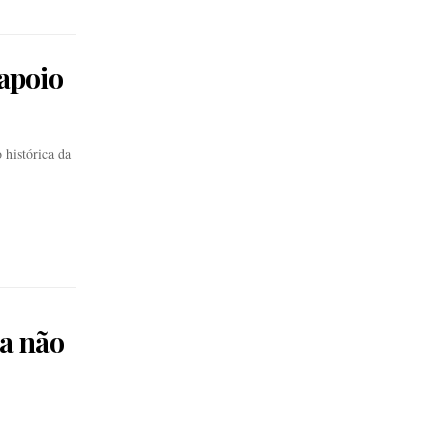
apoio
 histórica da
da não