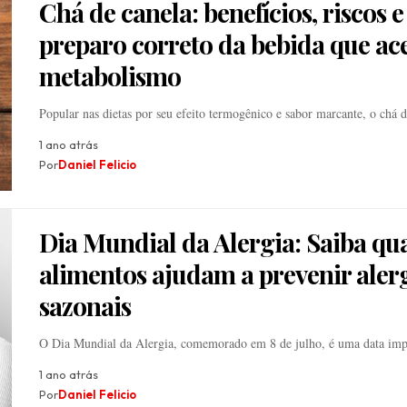
Chá de canela: benefícios, riscos e
preparo correto da bebida que ace
metabolismo
Popular nas dietas por seu efeito termogênico e sabor marcante, o chá
1 ano atrás
Por
Daniel Felicio
Dia Mundial da Alergia: Saiba qua
alimentos ajudam a prevenir aler
sazonais
O Dia Mundial da Alergia, comemorado em 8 de julho, é uma data im
1 ano atrás
Por
Daniel Felicio