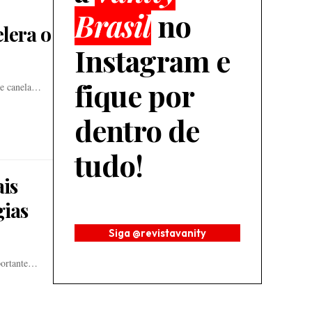
Brasil
no
lera o
Instagram e
fique por
 de canela…
dentro de
tudo!
is
gias
Siga @revistavanity
portante…