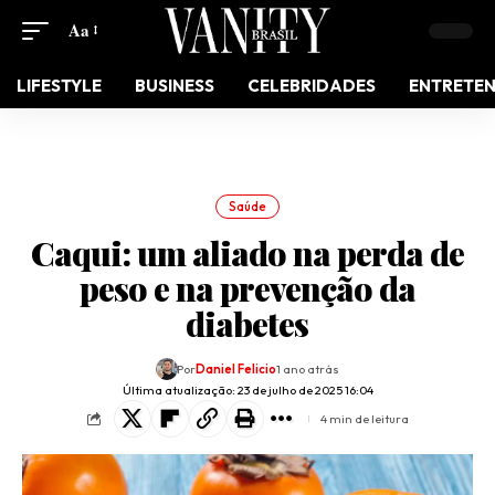
Aa
LIFESTYLE
BUSINESS
CELEBRIDADES
ENTRETE
Saúde
Caqui: um aliado na perda de
peso e na prevenção da
diabetes
Por
Daniel Felicio
1 ano atrás
Última atualização: 23 de julho de 2025 16:04
4 min de leitura