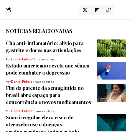
NOTÍCIAS RELACIONADAS
Chá anti-inflamatório: alívio para
gastrite e dores nas articulações
Por
Daniel Felicio
11 meses atrás
​Estudo americano revela que sêmen
pode combater a depressão
Por
Daniel Felicio
7 meses atrás
Fim da patente da semaglutida no
brasil abre espaço para
concorrência e novos medicamentos
Por
Daniel Felicio
5 meses atrás
Sono irregular eleva risco de
aterosclerose e doenças
cardiovasculares, indica estudo