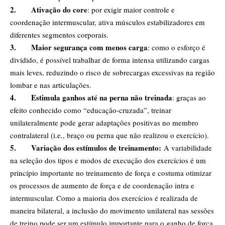
2.
Ativação do core
: por exigir maior controle e
coordenação intermuscular, ativa músculos estabilizadores em
diferentes segmentos corporais.
3.
Maior segurança com menos carga
: como o esforço é
dividido, é possível trabalhar de forma intensa utilizando cargas
mais leves, reduzindo o risco de sobrecargas excessivas na região
lombar e nas articulações.
4.
Estimula ganhos até na perna não treinada
: graças ao
efeito conhecido como “educação-cruzada”, treinar
unilateralmente pode gerar adaptações positivas no membro
contralateral (i.e., braço ou perna que não realizou o exercício).
5.
Variação dos estímulos de treinamento:
A variabilidade
na seleção dos tipos e modos de execução dos exercícios é um
princípio importante no treinamento de força e costuma otimizar
os processos de aumento de força e de coordenação intra e
intermuscular. Como a maioria dos exercícios é realizada de
maneira bilateral, a inclusão do movimento unilateral nas sessões
de treino pode ser um estímulo importante para o ganho de força.