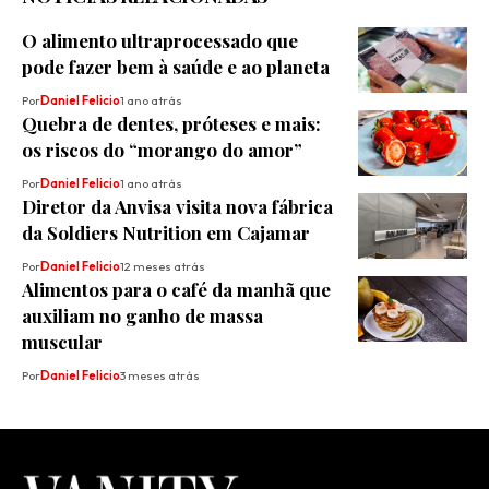
O alimento ultraprocessado que
pode fazer bem à saúde e ao planeta
Por
Daniel Felicio
1 ano atrás
Quebra de dentes, próteses e mais:
os riscos do “morango do amor”
Por
Daniel Felicio
1 ano atrás
Diretor da Anvisa visita nova fábrica
da Soldiers Nutrition em Cajamar
Por
Daniel Felicio
12 meses atrás
Alimentos para o café da manhã que
auxiliam no ganho de massa
muscular
Por
Daniel Felicio
3 meses atrás