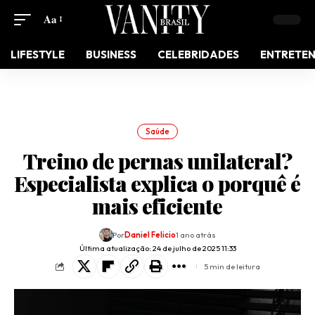
Aa
LIFESTYLE
BUSINESS
CELEBRIDADES
ENTRETE
Saúde
Treino de pernas unilateral?
Especialista explica o porquê é
mais eficiente
Por
Daniel Felicio
1 ano atrás
Última atualização: 24 de julho de 2025 11:33
5 min de leitura