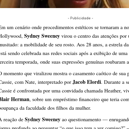
- Publicidade -
Em um cenário onde procedimentos estéticos se tornaram a 
Sydney Sweeney
Hollywood,
virou o centro das atenções por
inusitado: a mobilidade de seu rosto. Aos 28 anos, a estrela da
está sendo celebrada nas redes sociais após a exibição de uma
terceira temporada, onde suas expressões genuínas roubaram a
O momento que viralizou mostra o casamento caótico de sua 
Jacob Elordi
Cassie, com Nate, interpretado por
. Durante a s
Cassie é confrontada por uma convidada chamada Heather, vi
Blair Herman
, sobre um empréstimo financeiro que teria co
poupança da faculdade dos filhos da mulher.
Sydney Sweeney
A reação de
ao questionamento — enrugando
forma profunda ao perguntar “o que isso tem a ver comigo?”