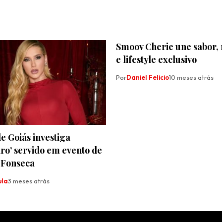
Smoov Cherie une sabor, 
e lifestyle exclusivo
Por
Daniel Felicio
10 meses atrás
de Goiás investiga
iro’ servido em evento de
 Fonseca
ula
3 meses atrás