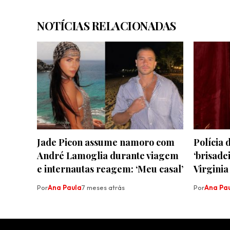
NOTÍCIAS RELACIONADAS
Jade Picon assume namoro com
Polícia 
André Lamoglia durante viagem
‘brisade
e internautas reagem: ‘Meu casal’
Virginia
Por
Ana Paula
7 meses atrás
Por
Ana Pa