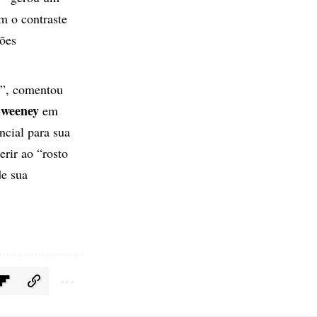
m o contraste
ções
o”, comentou
Sweeney
em
ncial para sua
erir ao “rosto
de sua