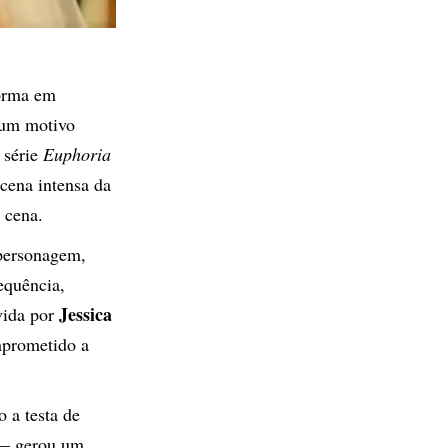
norma em
 um motivo
 série
Euphoria
 cena intensa da
 cena.
personagem,
equência,
Jessica
vida por
mprometido a
 a testa de
 — gerou um