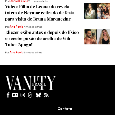
Por
Daniel Felicio
11 meses atrás
Vídeo: Filha de Leonardo revela
totem de Neymar retirado de festa
para visita de Bruna Marquezine
Por
Ana Paula
7 meses atrás
Eliezer exibe antes e depois do físico
e recebe puxão de orelha de Viih
Tube: ‘Apaga!’
Por
Ana Paula
6 meses atrás
Todos direitos reservados
Contato