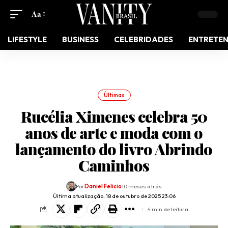
Aa
LIFESTYLE
BUSINESS
CELEBRIDADES
ENTRETE
Últimas
Rucélia Ximenes celebra 50
anos de arte e moda com o
lançamento do livro Abrindo
Caminhos
Por
Daniel Felicio
10 meses atrás
Última atualização: 18 de outubro de 2025 23:06
4 min de leitura