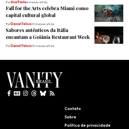
Por
Ana Paula
6 meses atrás
Fall for the Arts celebra Miami como
capital cultural global
Por
Daniel Felicio
10 meses atrás
Sabores autênticos da Itália
encantam a Goiânia Restaurant Week
Por
Daniel Felicio
10 meses atrás
Todos direitos reservados
Contato
Sobre
Política de privacidade