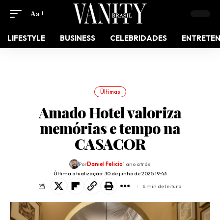
Aa
LIFESTYLE
BUSINESS
CELEBRIDADES
ENTRETE
Últimas
Amado Hotel valoriza
memórias e tempo na
CASACOR
Por
Daniel Felicio
1 ano atrás
Última atualização: 30 de junho de 2025 19:43
6 min de leitura