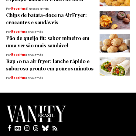
Por
Receitas
11 meses atrás
Chips de batata-doce na AirFryer:
crocantes e saudáveis
Por
Receitas
1 ano atrás
Pão de queijo fit: sabor mineiro em
uma versão mais saudável
Por
Receitas
1 ano atrás
Rap 10 na air fryer: lanche rápido e
saboroso pronto em poucos minutos
Por
Receitas
1 ano atrás