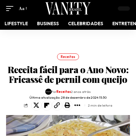
Aa
LIFESTYLE
BUSINESS
CELEBRIDADES
ENTRETE
Receitas
Receita fácil para o Ano Novo:
Fricassê de pernil com queijo
Por
Receitas
2 anos atrás
Última atualização: 28 de dezembro de 2024 15:30
2 min de leitura