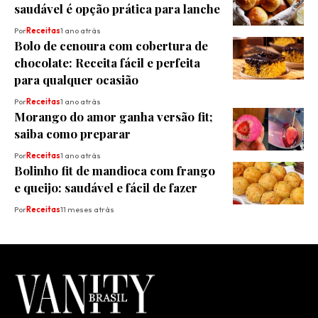
saudável é opção prática para lanche
Por
Receitas
1 ano atrás
Bolo de cenoura com cobertura de
chocolate: Receita fácil e perfeita
para qualquer ocasião
Por
Receitas
1 ano atrás
Morango do amor ganha versão fit;
saiba como preparar
Por
Receitas
1 ano atrás
Bolinho fit de mandioca com frango
e queijo: saudável e fácil de fazer
Por
Receitas
11 meses atrás