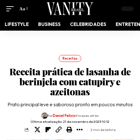
Aa
LIFESTYLE
BUSINESS
CELEBRIDADES
ENTRETE
Receitas
Receita prática de lasanha de
berinjela com catupiry e
azeitonas
Prato principal leve e saboroso pronto em poucos minutos
Por
Daniel Felicio
9 meses atrás
Última atualização: 21 de novembro de 2025 10:12
2 min de leitura