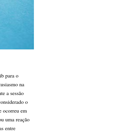
ib para o
tusiasmo na
te a sessão
considerado o
e ocorreu em
ou uma reação
as entre