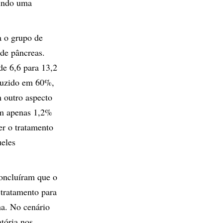
tindo uma
a o grupo de
de pâncreas.
de 6,6 para 13,2
eduzido em 60%,
 outro aspecto
com apenas 1,2%
er o tratamento
ueles
concluíram que o
 tratamento para
ha. No cenário
atória nos