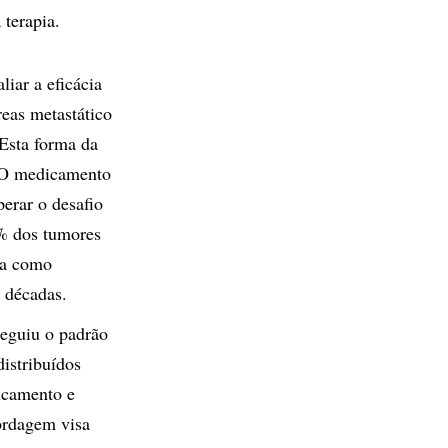
 terapia.
iar a eficácia
eas metastático
 Esta forma da
. O medicamento
erar o desafio
0% dos tumores
cia como
r décadas.
seguiu o padrão
distribuídos
icamento e
ordagem visa