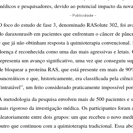
médicos e pesquisadores, devido ao potencial impacto da nova
- Publicidade -
O foco do estudo de fase 3, denominado RASolute 302, foi aval
do daraxonrasib em pacientes que enfrentam o câncer de pâncr
e que já não obtinham resposta à quimioterapia convencional.
doença é reconhecida como uma das mais agressivas e letais
representa um avanço significativo, uma vez que conseguiu sup
de bloquear a proteína RAS, que está presente em mais de 9
pancreáticos e que, historicamente, era classificada pela ciên
“intratável”, um feito considerado praticamente impossível po
A metodologia da pesquisa envolveu mais de 500 pacientes e 
mais rigoroso da investigação médica. Os participantes foram 
aleatoriamente entre dois grupos: um que recebeu o novo med
outro que continuou com a quimioterapia tradicional. Essa ab