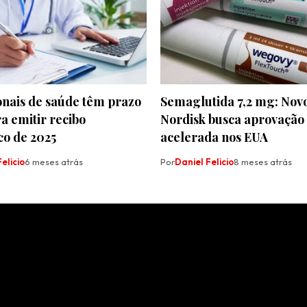
onais de saúde têm prazo
Semaglutida 7,2 mg: Nov
ra emitir recibo
Nordisk busca aprovação
co de 2025
acelerada nos EUA
elicio
6 meses atrás
Por
Daniel Felicio
8 meses atrás