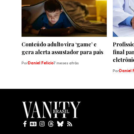
Conteúdo adulto vira ‘game’ e
Profissi
gera alerta assustador para pais
final pa
eletrôni
Por
Daniel Felicio
7 meses atrás
Por
Daniel F
Todos direitos reservados