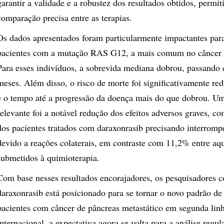
garantir a validade e a robustez dos resultados obtidos, permi
comparação precisa entre as terapias.
Os dados apresentados foram particularmente impactantes par
pacientes com a mutação RAS G12, a mais comum no câncer 
Para esses indivíduos, a sobrevida mediana dobrou, passando 
meses. Além disso, o risco de morte foi significativamente r
e o tempo até a progressão da doença mais do que dobrou. Um
relevante foi a notável redução dos efeitos adversos graves, 
dos pacientes tratados com daraxonrasib precisando interromp
devido a reações colaterais, em contraste com 11,2% entre aq
submetidos à quimioterapia.
Com base nesses resultados encorajadores, os pesquisadores 
daraxonrasib está posicionado para se tornar o novo padrão de
pacientes com câncer de pâncreas metastático em segunda lin
internacional, a expectativa agora se volta para a análise regul