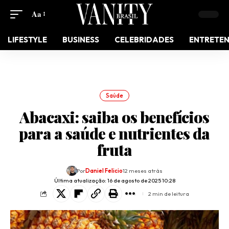
Aa
LIFESTYLE
BUSINESS
CELEBRIDADES
ENTRETE
Saúde
Abacaxi: saiba os benefícios
para a saúde e nutrientes da
fruta
Por
Daniel Felicio
12 meses atrás
Última atualização: 16 de agosto de 2025 10:28
2 min de leitura