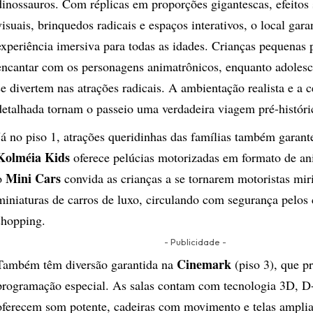
dinossauros. Com réplicas em proporções gigantescas, efeitos
visuais, brinquedos radicais e espaços interativos, o local gar
experiência imersiva para todas as idades. Crianças pequenas
encantar com os personagens animatrônicos, enquanto adolesc
se divertem nas atrações radicais. A ambientação realista e a 
detalhada tornam o passeio uma verdadeira viagem pré-históri
Já no piso 1, atrações queridinhas das famílias também garan
Kolméia Kids
oferece pelúcias motorizadas em formato de an
Mini Cars
o
convida as crianças a se tornarem motoristas mir
miniaturas de carros de luxo, circulando com segurança pelos
shopping.
- Publicidade -
Cinemark
Também têm diversão garantida na
(piso 3), que 
programação especial.
As salas contam com tecnologia 3D, 
oferecem som potente, cadeiras com movimento e telas amplia