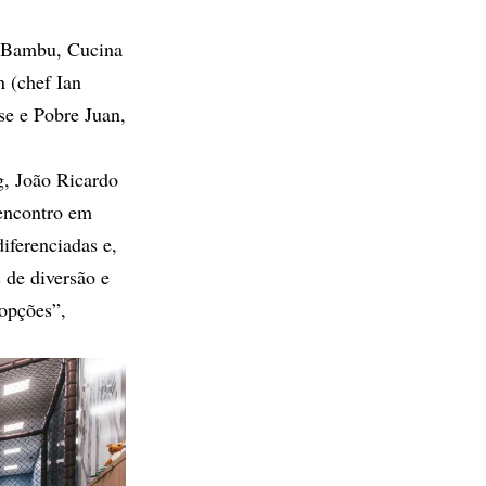
 Bambu, Cucina
n (chef Ian
e e Pobre Juan,
, João Ricardo
encontro em
iferenciadas e,
 de diversão e
opções”,