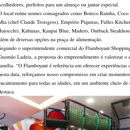
acolhedores, perfeitos para um almoço ou jantar especial.
O local reúne nomes consagrados como Boteco Rainha, Coco
Mia (chef Claude Troisgros), Empório Piquiras, Fulles Kitche
Baiocchi), Kabanas, Kanpai Blue, Madero, Outback Steakhous
além de diversas opções na praça de alimentação.
Segundo o superintendente comercial do Flamboyant Shopping
Gusmão Ladeia, a proposta do empreendimento é valorizar o 
família. “O Flamboyant é referência em oferecer experiências d
nesta data, reforçamos nosso compromisso em criar momentos
encantamento para todas as idades, em um ambiente cheio de 
destaca.