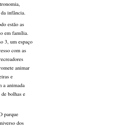
stronomia,
 da infância.
odo estão as
io em família.
iso 3, um espaço
ucesso com as
recreadores
promete animar
eiras e
om a animada
 de bolhas e
 O parque
universo dos