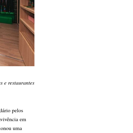
s e restaurantes
dário pelos
nvivência em
cionou uma