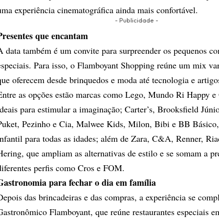
uma experiência cinematográfica ainda mais confortável.
- Publicidade -
Presentes que encantam
A data também é um convite para surpreender os pequenos co
especiais. Para isso, o Flamboyant Shopping reúne um mix var
que oferecem desde brinquedos e moda até tecnologia e artigos
Entre as opções estão marcas como Lego, Mundo Ri Happy e 
ideais para estimular a imaginação; Carter’s, Brooksfield Júnio
Puket, Pezinho e Cia, Malwee Kids, Milon, Bibi e BB Básic
infantil para todas as idades; além de Zara, C&A, Renner, Ri
Hering, que ampliam as alternativas de estilo e se somam a pr
diferentes perfis como Cros e FOM.
Gastronomia para fechar o dia em família
Depois das brincadeiras e das compras, a experiência se comp
Gastronômico Flamboyant, que reúne restaurantes especiais e