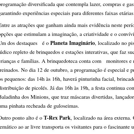
programação diversificada que contempla lazer, compras e ga
garantindo experiências especiais para diferentes faixas etárias
Entre as atrações que ganham ainda mais evidência neste perí
opções que estimulam a imaginação, a criatividade e o convív
Planeta Imaginário
Um dos destaques é o
, localizado no p
lúdico repleto de brinquedos e estações interativas, que faz s
crianças e famílias. A brinquedoteca conta com monitores e 
treinados. No dia 12 de outubro, a programação é especial e 
os pequenos: das 14h às 16h, haverá pinturinha facial, brincad
distribuição de picolés. Já das 16h às 19h, a festa continua c
Baladinha dos Minions, que traz máscaras divertidas, lançador
uma pinhata recheada de guloseimas.
T-Rex Park
Outro ponto alto é o
, localizado na área externa.
temático ao ar livre transporta os visitantes para o fascinante 