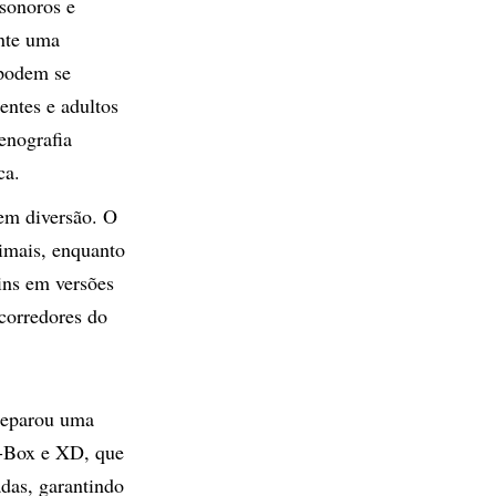
 sonoros e
ante uma
 podem se
entes e adultos
cenografia
ca.
tem diversão. O
imais, enquanto
ins em versões
 corredores do
preparou uma
D-Box e XD, que
das, garantindo