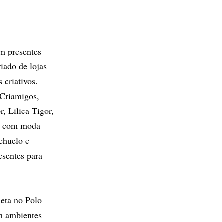
m presentes
iado de lojas
 criativos.
Criamigos,
r, Lilica Tigor,
o, com moda
achuelo e
esentes para
leta no Polo
m ambientes