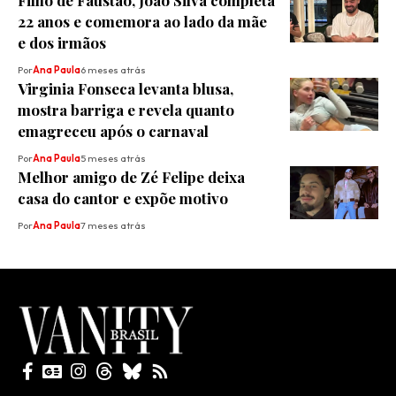
22 anos e comemora ao lado da mãe
e dos irmãos
Por
Ana Paula
6 meses atrás
Virginia Fonseca levanta blusa,
mostra barriga e revela quanto
emagreceu após o carnaval
Por
Ana Paula
5 meses atrás
Melhor amigo de Zé Felipe deixa
casa do cantor e expõe motivo
Por
Ana Paula
7 meses atrás