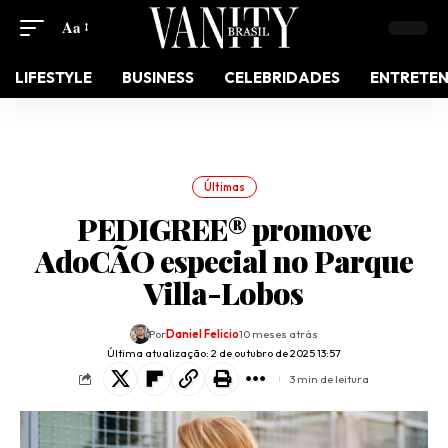
Aa
LIFESTYLE
BUSINESS
CELEBRIDADES
ENTRETE
Últimas
PEDIGREE® promove
AdoCÃO especial no Parque
Villa-Lobos
Por
Daniel Felicio
10 meses atrás
Última atualização: 2 de outubro de 2025 13:57
3 min de leitura