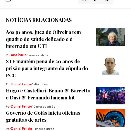
NOTÍCIAS RELACIONADAS
Aos 91 anos, Juca de Oliveira tem
quadro de saúde delicado e é
internado em UTI
Por
Ana Paula
5 meses atrás
STF mantém pena de 20 anos de
prisão para integrante da cúpula do
PCC
Por
Daniel Felicio
1 dia atrás
Hugo e Castellari, Bruno & Barretto
e Davi & Fernando lançam hit
Por
Daniel Felicio
10 meses atrás
Governo de Goiás inicia oficinas
gratuitas de artes
Por
Daniel Felicio
11 meses atrás