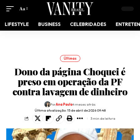
Aa
LIFESTYLE
BUSINESS
CELEBRIDADES
ENTRETE
Últimas
Dono da página Choquei é
preso em operação da PF
contra lavagem de dinheiro
Por
Ana Paula
4 meses atrás
Última atualização: 15 de abril de 2026 09:48
3 min de leitura