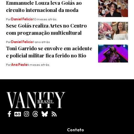
Emmanuele Louza leva Goiás ao
circuito internacional da moda
Por
Daniel Felicio
10 meses atrás
Sesc Goiás realiza Artes no Centro
com programação multicultural
Por
Daniel Felicio
1 ano atrás
Toni Garrido se envolve em acidente
e policial militar fica ferido no Rio
Por
Ana Paula
4 meses atrás
Todos direitos reservados
Contato