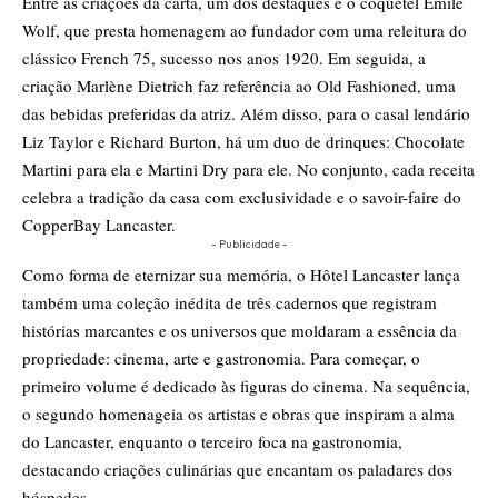
Entre as criações da carta, um dos destaques é o coquetel Émile
Wolf, que presta homenagem ao fundador com uma releitura do
clássico French 75, sucesso nos anos 1920. Em seguida, a
criação Marlène Dietrich faz referência ao Old Fashioned, uma
das bebidas preferidas da atriz. Além disso, para o casal lendário
Liz Taylor e Richard Burton, há um duo de drinques: Chocolate
Martini para ela e Martini Dry para ele. No conjunto, cada receita
celebra a tradição da casa com exclusividade e o savoir-faire do
CopperBay Lancaster.
- Publicidade -
Como forma de eternizar sua memória, o Hôtel Lancaster lança
também uma coleção inédita de três cadernos que registram
histórias marcantes e os universos que moldaram a essência da
propriedade: cinema, arte e gastronomia. Para começar, o
primeiro volume é dedicado às figuras do cinema. Na sequência,
o segundo homenageia os artistas e obras que inspiram a alma
do Lancaster, enquanto o terceiro foca na gastronomia,
destacando criações culinárias que encantam os paladares dos
hóspedes.