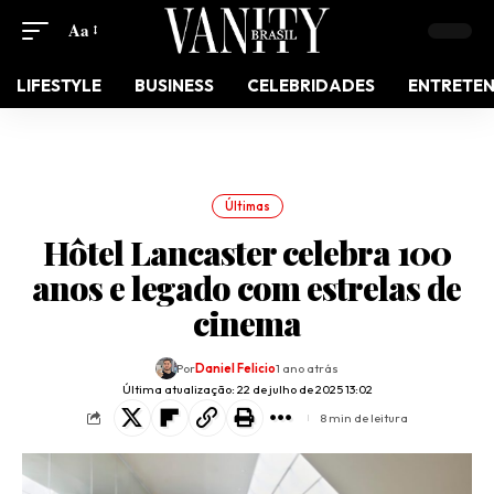
Aa
LIFESTYLE
BUSINESS
CELEBRIDADES
ENTRETE
Últimas
Hôtel Lancaster celebra 100
anos e legado com estrelas de
cinema
Por
Daniel Felicio
1 ano atrás
Última atualização: 22 de julho de 2025 13:02
8 min de leitura