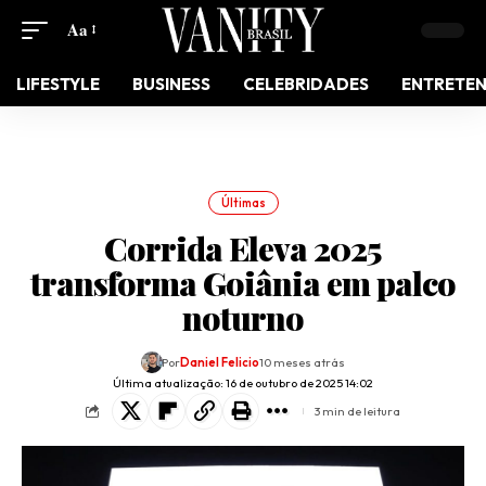
Aa
LIFESTYLE
BUSINESS
CELEBRIDADES
ENTRETE
Últimas
Corrida Eleva 2025
transforma Goiânia em palco
noturno
Por
Daniel Felicio
10 meses atrás
Última atualização: 16 de outubro de 2025 14:02
3 min de leitura