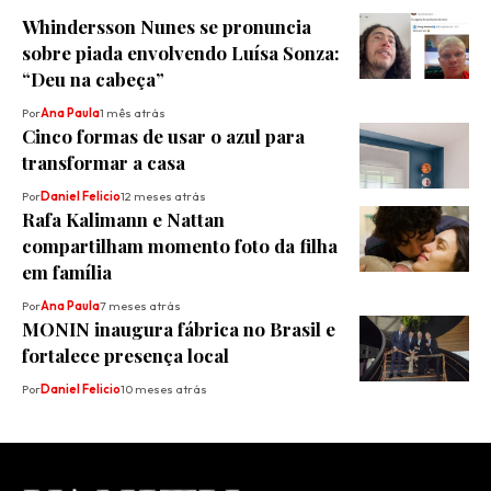
Whindersson Nunes se pronuncia
sobre piada envolvendo Luísa Sonza:
“Deu na cabeça”
Por
Ana Paula
1 mês atrás
Cinco formas de usar o azul para
transformar a casa
Por
Daniel Felicio
12 meses atrás
Rafa Kalimann e Nattan
compartilham momento foto da filha
em família
Por
Ana Paula
7 meses atrás
MONIN inaugura fábrica no Brasil e
fortalece presença local
Por
Daniel Felicio
10 meses atrás