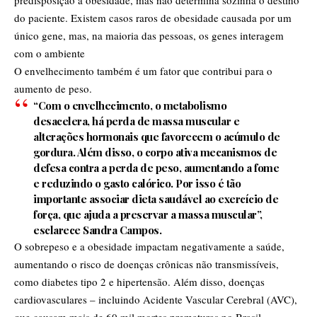
do paciente. Existem casos raros de obesidade causada por um
único gene, mas, na maioria das pessoas, os genes interagem
com o ambiente
O envelhecimento também é um fator que contribui para o
aumento de peso.
“Com o envelhecimento, o metabolismo
desacelera, há perda de massa muscular e
alterações hormonais que favorecem o acúmulo de
gordura. Além disso, o corpo ativa mecanismos de
defesa contra a perda de peso, aumentando a fome
e reduzindo o gasto calórico. Por isso é tão
importante associar dieta saudável ao exercício de
força, que ajuda a preservar a massa muscular”,
esclarece Sandra Campos.
O sobrepeso e a obesidade impactam negativamente a saúde,
aumentando o risco de doenças crônicas não transmissíveis,
como diabetes tipo 2 e hipertensão. Além disso, doenças
cardiovasculares – incluindo Acidente Vascular Cerebral (AVC),
que causam mais de 60 mil mortes prematuras no Brasil –