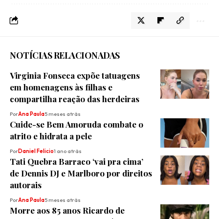
NOTÍCIAS RELACIONADAS
Virginia Fonseca expõe tatuagens
em homenagens às filhas e
compartilha reação das herdeiras
Por
Ana Paula
5 meses atrás
Cuide-se Bem Amoruda combate o
atrito e hidrata a pele
Por
Daniel Felicio
1 ano atrás
Tati Quebra Barraco ‘vai pra cima’
de Dennis DJ e Marlboro por direitos
autorais
Por
Ana Paula
5 meses atrás
Morre aos 85 anos Ricardo de