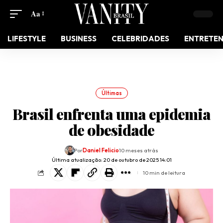
Aa
LIFESTYLE
BUSINESS
CELEBRIDADES
ENTRETE
Últimas
Brasil enfrenta uma epidemia
de obesidade
Por
Daniel Felicio
10 meses atrás
Última atualização: 20 de outubro de 2025 14:01
10 min de leitura