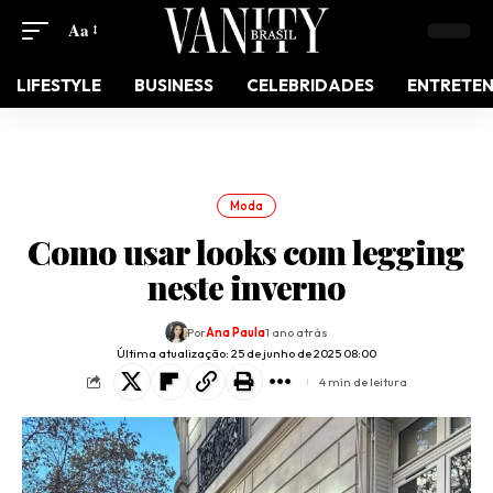
Aa
LIFESTYLE
BUSINESS
CELEBRIDADES
ENTRETE
Moda
Como usar looks com legging
neste inverno
Por
Ana Paula
1 ano atrás
Última atualização: 25 de junho de 2025 08:00
4 min de leitura