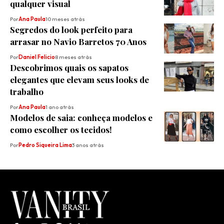
qualquer visual
Por
Ana Paula
10 meses atrás
Segredos do look perfeito para
arrasar no Navio Barretos 70 Anos
Por
Daniel Felicio
8 meses atrás
Descobrimos quais os sapatos
elegantes que elevam seus looks de
trabalho
Por
Ana Paula
1 ano atrás
Modelos de saia: conheça modelos e
como escolher os tecidos!
Por
Pedro Siqueira Lima
3 anos atrás