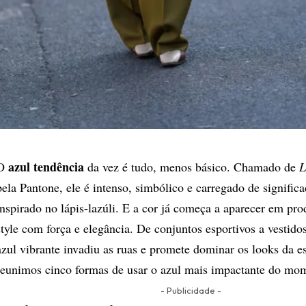
azul tendência
O
da vez é tudo, menos básico. Chamado de
L
pela Pantone, ele é intenso, simbólico e carregado de signifi
inspirado no lápis-lazúli. E a cor já começa a aparecer em pro
style com força e elegância. De conjuntos esportivos a vestido
azul vibrante invadiu as ruas e promete dominar os looks da es
reunimos cinco formas de usar o azul mais impactante do mom
- Publicidade -