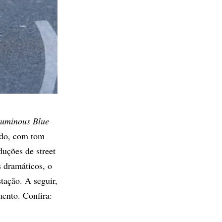
uminous Blue
cado, com tom
duções de street
s dramáticos, o
tação. A seguir,
ento. Confira: