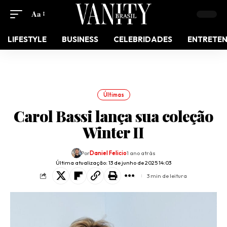
Aa
LIFESTYLE
BUSINESS
CELEBRIDADES
ENTRETE
Últimas
Carol Bassi lança sua coleção
Winter II
Por
Daniel Felicio
1 ano atrás
Última atualização: 13 de junho de 2025 14:03
3 min de leitura