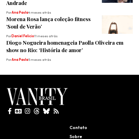
Andrade
Por
Ana Paula
4 meses atrás
Morena Rosa lança coleção fitness
‘Soul de Verão’
Por
Daniel Felicio
11 meses atrás
Diogo Nogueira homenageia Paolla Oliveira em
show no Rio: ‘História de amor’
Por
Ana Paula
5 meses atrás
Todos direitos reservados
Contato
Sobre