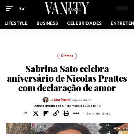
Aa
LIFESTYLE
BUSINESS
CELEBRIDADES
ENTRETE
Últimas
Sabrina Sato celebra
aniversário de Nicolas Prattes
com declaração de amor
Por
Ana Paula
3 meses atrás
Última atualização: 4 de maio de 2026 16:40
2 min de leitura