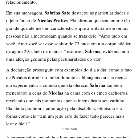
relacionamento.
Sabrina Sato
Em sua mensagem,
destacou as particularidades e
Nicolas Prattes
o jeito único de
. Ela afirmou que seu amor é tão
grande que até mesmo características que a irritariam em outras
pessoas não a incomodam quando se trata dele. “Amo tudo em
você. Amo você ser esse senhor de 73 anos em um corpo atlético
Sabrina
de agora 29, cheio de manias,” escreveu
, evidenciando
uma afeição genuína pelas peculiaridades do ator.
A declaração prosseguiu com exemplos do dia a dia, como o fato
Nicolas
de
dormir no trailer durante as filmagens ou sua recusa
Sabrina
em experimentar a comida que ela oferece.
também
Nicolas
mencionou a cena de
na cama com os cinco cachorros,
revelando que tais momentos apenas intensificam seu carinho.
Ela ainda pontuou a admiração pela disciplina, otimismo e a
forma como ele “tem um jeito raro de fazer tudo parecer mais
leve e fácil.”
- Publicidade -
A apresentadora concluiu a homenagem celebrando a parceria e