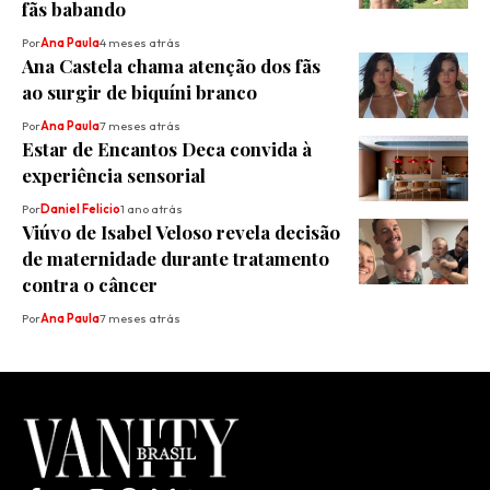
fãs babando
Por
Ana Paula
4 meses atrás
Ana Castela chama atenção dos fãs
ao surgir de biquíni branco
Por
Ana Paula
7 meses atrás
Estar de Encantos Deca convida à
experiência sensorial
Por
Daniel Felicio
1 ano atrás
Viúvo de Isabel Veloso revela decisão
de maternidade durante tratamento
contra o câncer
Por
Ana Paula
7 meses atrás