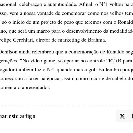
nacional, celebração e autenticidade. Afinal, o N°1 voltou par
isso, vem a nossa vontade de comemorar como nos velhos tem
é só o início de um projeto de peso que teremos com o Ronal
ano, que será um marco para o desenvolvimento da modalidad
Felipe Cerchiari, diretor de marketing de Brahma.
Denílson ainda relembrou que a comemoração de Ronaldo seg
gerações. “No vídeo game, se apertar no controle “R2+R para
jogador também faz o Nº1 quando marca gol. Eu lembro porq
começaram a fazer na época, assim como o corte de cabelo d
comenta o apresentador.
ar este artigo