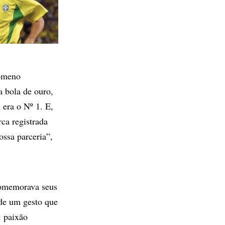
nômeno
a bola de ouro,
era o Nº 1. E,
ca registrada
ossa parceria”,
omemorava seus
de um gesto que
: paixão