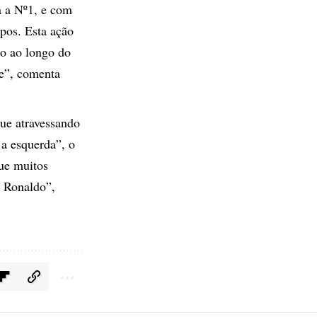
a a Nº1, e com
pos. Esta ação
do ao longo do
e”, comenta
ue atravessando
 a esquerda”, o
ue muitos
o Ronaldo”,