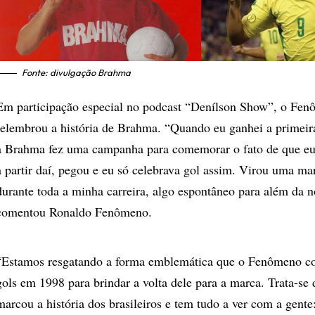
Fonte: divulgação Brahma
Em participação especial no podcast “Denílson Show”, o Fe
relembrou a história de Brahma. “Quando eu ganhei a primeir
a Brahma fez uma campanha para comemorar o fato de que eu 
a partir daí, pegou e eu só celebrava gol assim. Virou uma mar
durante toda a minha carreira, algo espontâneo para além da n
comentou Ronaldo Fenômeno.
“Estamos resgatando a forma emblemática que o
Fenômeno c
gols em 1998 para brindar a volta dele para a marca.
Trata-se 
marcou a história dos brasileiros e tem tudo a ver com a gente