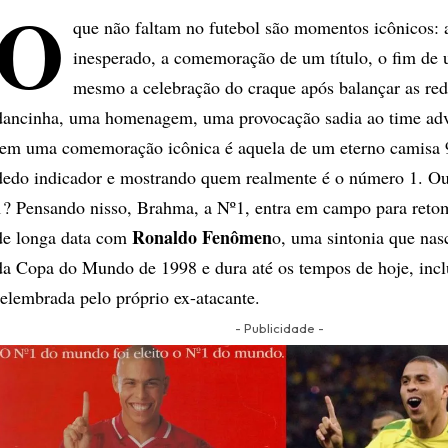
O
que não faltam no futebol são momentos icônicos: 
inesperado, a
comemoração de um título, o fim de
mesmo a celebração do craque após balançar as re
dancinha, uma homenagem, uma provocação sadia ao time adve
tem uma comemoração icônica é aquela de um eterno camisa 
dedo indicador e mostrando quem realmente é o número 1. Ou
1? Pensando nisso, Brahma, a Nº1, entra em campo para retom
Ronaldo Fenômen
de longa data com
o, uma sintonia que nas
da Copa do Mundo de 1998 e dura até os tempos de hoje, incl
relembrada pelo próprio ex-atacante.
- Publicidade -