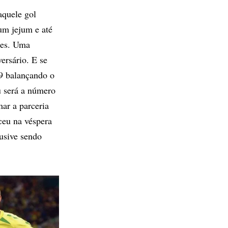
aquele gol
 um jejum
e até
des. Uma
rsário. E se
9 balançando o
 será a número
ar a parceria
ceu na véspera
usive sendo