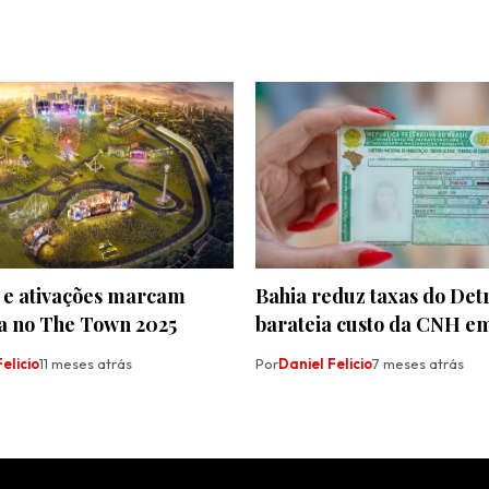
 e ativações marcam
Bahia reduz taxas do Det
a no The Town 2025
barateia custo da CNH e
elicio
11 meses atrás
Por
Daniel Felicio
7 meses atrás