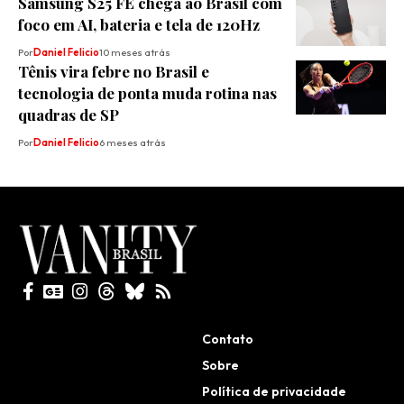
Samsung S25 FE chega ao Brasil com
foco em AI, bateria e tela de 120Hz
Por
Daniel Felicio
10 meses atrás
Tênis vira febre no Brasil e
tecnologia de ponta muda rotina nas
quadras de SP
Por
Daniel Felicio
6 meses atrás
Todos direitos reservados
Contato
Sobre
Política de privacidade