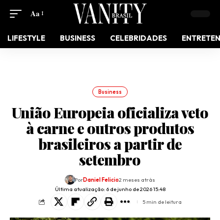
Aa
LIFESTYLE
BUSINESS
CELEBRIDADES
ENTRETE
Business
União Europeia oficializa veto
à carne e outros produtos
brasileiros a partir de
setembro
Por
Daniel Felicio
2 meses atrás
Última atualização: 6 de junho de 2026 15:48
5 min de leitura