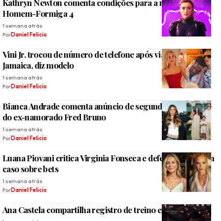
Kathryn Newton comenta condições para a realização de
Homem-Formiga 4
1 semana atrás
Por
Daniel Felicio
Vini Jr. trocou de número de telefone após viagem à
Jamaica, diz modelo
1 semana atrás
Por
Daniel Felicio
Bianca Andrade comenta anúncio de segunda paternidade
do ex-namorado Fred Bruno
1 semana atrás
Por
Daniel Felicio
Luana Piovani critica Virginia Fonseca e defende prisão em
caso sobre bets
1 semana atrás
Por
Daniel Felicio
Ana Castela compartilha registro de treino em academia