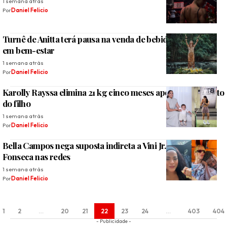
1 semana atrás
Por
Daniel Felicio
Turnê de Anitta terá pausa na venda de bebidas para focar
em bem-estar
1 semana atrás
Por
Daniel Felicio
Karolly Rayssa elimina 21 kg cinco meses após o nascimento
do filho
1 semana atrás
Por
Daniel Felicio
Bella Campos nega suposta indireta a Vini Jr. e Virginia
Fonseca nas redes
1 semana atrás
Por
Daniel Felicio
1
2
…
20
21
22
23
24
…
403
404
- Publicidade -