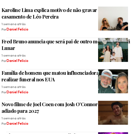
Karoline Lima explica motivo de não gravar pedido de
casamento de Léo Pereira
1 semana atrás
Por
Daniel Felicio
Fred Bruno anuncia que será pai de outro menino com Indi
Lunar
1 semana atrás
Por
Daniel Felicio
Família de homem que matou influenciadora decide não
realizar funeral nos EUA
1 semana atrás
Por
Daniel Felicio
Novo filme de Joel Coen com Josh O’Connor pode ser
adiado para 2027
1 semana atrás
Por
Daniel Felicio