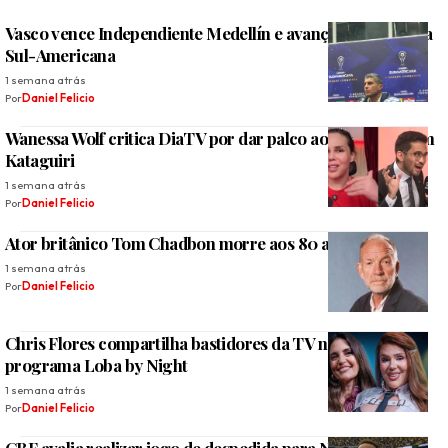
Vasco vence Independiente Medellín e avança às oitavas da
Sul-Americana
1 semana atrás
Por
Daniel Felicio
Wanessa Wolf critica DiaTV por dar palco ao deputado Kim
Kataguiri
1 semana atrás
Por
Daniel Felicio
Ator britânico Tom Chadbon morre aos 80 anos
1 semana atrás
Por
Daniel Felicio
Chris Flores compartilha bastidores da TV na estreia do
programa Loba by Night
1 semana atrás
Por
Daniel Felicio