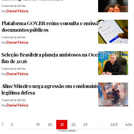
1 semana atrás
Por
Daniel Felicio
Plataforma GOV.BR reúne consulta e emissão de 13
documentos públicos
1 semana atrás
Por
Daniel Felicio
Seleção Brasileira planeja amistosos na Oceania e Ásia no
fim de 2026
1 semana atrás
Por
Daniel Felicio
Aline Mineiro nega agressão em condomínio e alega
legítima defesa
1 semana atrás
Por
Daniel Felicio
1
2
…
19
20
21
22
23
…
403
404
- Publicidade -