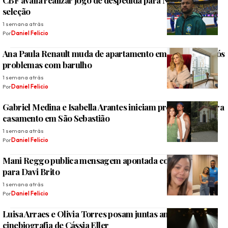
CBF avalia realizar jogo de despedida para Neymar na
seleção
1 semana atrás
Por
Daniel Felicio
Ana Paula Renault muda de apartamento em São Paulo após
problemas com barulho
1 semana atrás
Por
Daniel Felicio
Gabriel Medina e Isabella Arantes iniciam preparativos para
casamento em São Sebastião
1 semana atrás
Por
Daniel Felicio
Mani Reggo publica mensagem apontada como indireta
para Davi Brito
1 semana atrás
Por
Daniel Felicio
Luisa Arraes e Olivia Torres posam juntas antes de filmar
cinebiografia de Cássia Eller