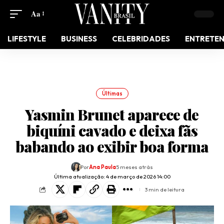
Aa
LIFESTYLE
BUSINESS
CELEBRIDADES
ENTRETE
Últimas
Yasmin Brunet aparece de
biquíni cavado e deixa fãs
babando ao exibir boa forma
Por
Ana Paula
5 meses atrás
Última atualização: 4 de março de 2026 14:00
3 min de leitura