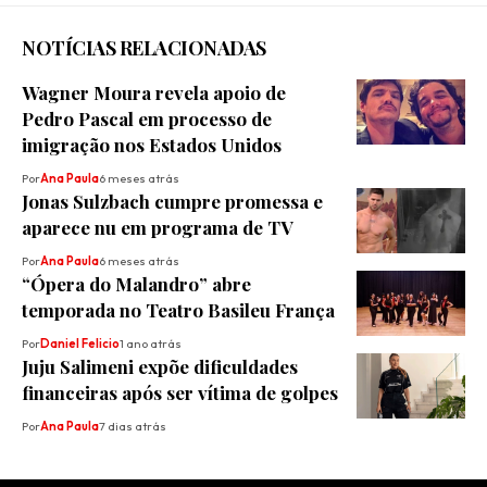
NOTÍCIAS RELACIONADAS
Wagner Moura revela apoio de
Pedro Pascal em processo de
imigração nos Estados Unidos
Por
Ana Paula
6 meses atrás
Jonas Sulzbach cumpre promessa e
aparece nu em programa de TV
Por
Ana Paula
6 meses atrás
“Ópera do Malandro” abre
temporada no Teatro Basileu França
Por
Daniel Felicio
1 ano atrás
Juju Salimeni expõe dificuldades
financeiras após ser vítima de golpes
Por
Ana Paula
7 dias atrás