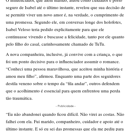
O influenciador, que além marido, atuou como cuidador e porto
seguro de Isabel até o último instante, revelou que sua decisão de
se permitir viver um novo amor é, na verdade, o cumprimento de
uma promessa. Segundo ele, em conversas longe dos holofotes,
Isabel Veloso teria pedido explicitamente para que ele
continuasse vivendo e buscasse a felicidade, tanto por ele quanto
pelo filho do casal, carinhosamente chamado de TuTu.
A nova companheira, inclusive, já convive com a criança, o que
foi um ponto decisivo para o influenciador assumir o romance.
“Conheci uma pessoa maravilhosa, que aceitou minha história e
amou meu filho”, afirmou. Enquanto uma parte dos seguidores
destila veneno sobre o tempo da “fila andar”, outros defendem
que o acolhimento é essencial para quem enfrentou uma perda
tão traumática.
- Publicidade -
“Eu não abandonei quando ficou difícil. Não virei as costas. Não
falhei com ela. Fui marido, companheiro, cuidador e apoio até o
último instante. E só eu sei das promessas que ela me pediu para