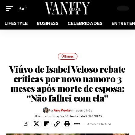
Aa
LIFESTYLE
BUSINESS
CELEBRIDADES
ENTRETE
Últimas
Viúvo de Isabel Veloso rebate
críticas por novo namoro 3
meses após morte de esposa:
“Não falhei com ela”
Por
Ana Paula
4 meses atrás
Última atualização: 16 de abril de 2026 08:33
3 min de leitura