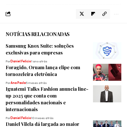
NOTÍCIAS RELACIONADAS
Samsung Knox Suite: soluções
exclusivas para empresas
Por
Daniel Felicio
1 ano atrás
Foragido, Oruam lança clipe com
tornozeleira eletrônica
Por
Ana Paula
5 meses atrás
Iguatemi Talks Fashion anuncia line-
up 2025 que conta com
personalidades nacionais e
internacionais
Por
Daniel Felicio
10 meses atrás
Daniel Vilela dá largada ao maior