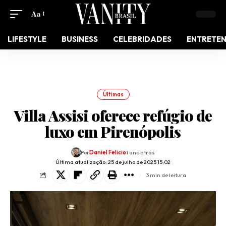
Aa
LIFESTYLE
BUSINESS
CELEBRIDADES
ENTRETE
Últimas
Villa Assisi oferece refúgio de
luxo em Pirenópolis
Por
Daniel Felicio
1 ano atrás
Última atualização: 25 de julho de 2025 15:02
3 min de leitura