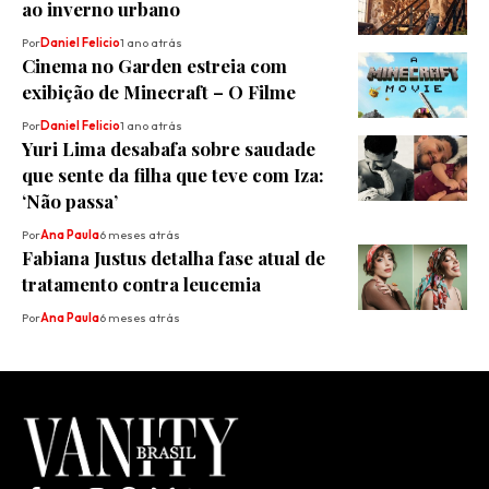
ao inverno urbano
Por
Daniel Felicio
1 ano atrás
Cinema no Garden estreia com
exibição de Minecraft – O Filme
Por
Daniel Felicio
1 ano atrás
Yuri Lima desabafa sobre saudade
que sente da filha que teve com Iza:
‘Não passa’
Por
Ana Paula
6 meses atrás
Fabiana Justus detalha fase atual de
tratamento contra leucemia
Por
Ana Paula
6 meses atrás