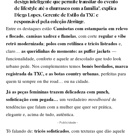
design inteligente que permite transitar do evento
de lifestyle até o churrasco com a família”, explica
Diego Lopes, Gerente de Estilo da TXC e
responsável pela coleção
Heritage
.
Camisetas com estamparia
em relevo
Entre os destaques estão
e flocado
camisas xadrez e flanelas
regular e vibe
,
, com corte
retrô modernizada
polos com retilínea e tricôs listrados
;
e,
as queridinhas do momento: as puffer jackets
claro…
—
funcionalidade, conforto e aquele ar descolado que todo look
bonés bordados, marca
urbano pede. Nos complementos temos
registrada da TXC, e as botas country urbanas
, perfeitas para
quem tá sempre on the road… ou na cidade.
Já as peças femininas trazem delicadeza com punch,
sofisticação com pegada…
um verdadeiro
moodboard
de
tendências que falam com a mulher que quer ser prática,
elegante e, acima de tudo, autêntica.
- Publicidade -
tricôs sofisticados
Tô falando de:
, com texturas que dão aquele