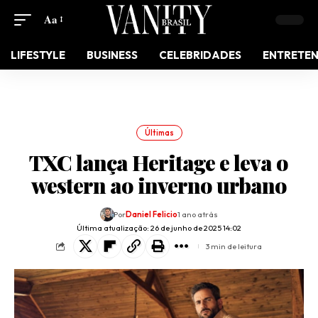
Aa
LIFESTYLE
BUSINESS
CELEBRIDADES
ENTRETE
Últimas
TXC lança Heritage e leva o
western ao inverno urbano
Por
Daniel Felicio
1 ano atrás
Última atualização: 26 de junho de 2025 14:02
3 min de leitura