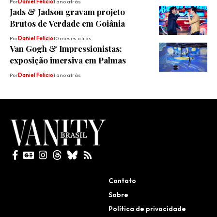
Por
Daniel Felicio
1 ano atrás
Jads & Jadson gravam projeto
Brutos de Verdade em Goiânia
Por
Daniel Felicio
10 meses atrás
Van Gogh & Impressionistas:
exposição imersiva em Palmas
Por
Daniel Felicio
1 ano atrás
Todos direitos reservados
Contato
Sobre
Política de privacidade