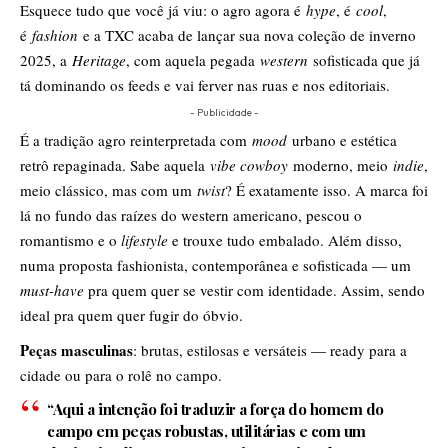
Esquece tudo que você já viu: o agro agora é
hype
, é
cool
,
é
fashion
e a TXC acaba de lançar sua nova coleção de inverno
2025, a
Heritage
, com aquela pegada
western
sofisticada que já
tá dominando os feeds e vai ferver nas ruas e nos editoriais.
- Publicidade -
É a tradição agro reinterpretada com
mood
urbano e estética
retrô repaginada. Sabe aquela
vibe cowboy
moderno, meio
indie
,
meio clássico, mas com um
twist
? É exatamente isso. A marca foi
lá no fundo das raízes do western americano, pescou o
romantismo e o
lifestyle
e trouxe tudo embalado. Além disso,
numa proposta fashionista, contemporânea e sofisticada — um
must-have
pra quem quer se vestir com identidade. Assim, sendo
ideal pra quem quer fugir do óbvio.
Peças masculinas
: brutas, estilosas e versáteis — ready para a
cidade ou para o rolê no campo.
“Aqui a intenção foi traduzir a força do homem do
campo em peças robustas, utilitárias e com um