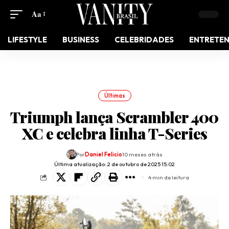
Aa
LIFESTYLE
BUSINESS
CELEBRIDADES
ENTRETE
Últimas
Triumph lança Scrambler 400
XC e celebra linha T-Series
Por
Daniel Felicio
10 meses atrás
Última atualização: 2 de outubro de 2025 15:02
4 min de leitura