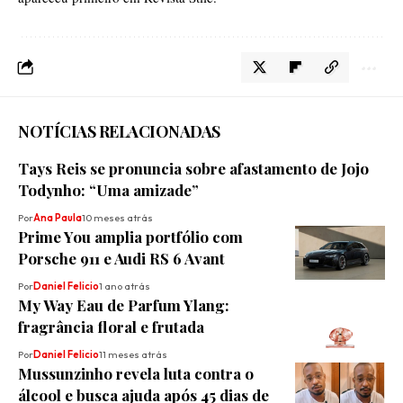
NOTÍCIAS RELACIONADAS
Tays Reis se pronuncia sobre afastamento de Jojo
Todynho: “Uma amizade”
Por
Ana Paula
10 meses atrás
Prime You amplia portfólio com
Porsche 911 e Audi RS 6 Avant
Por
Daniel Felicio
1 ano atrás
My Way Eau de Parfum Ylang:
fragrância floral e frutada
Por
Daniel Felicio
11 meses atrás
Mussunzinho revela luta contra o
álcool e busca ajuda após 45 dias de