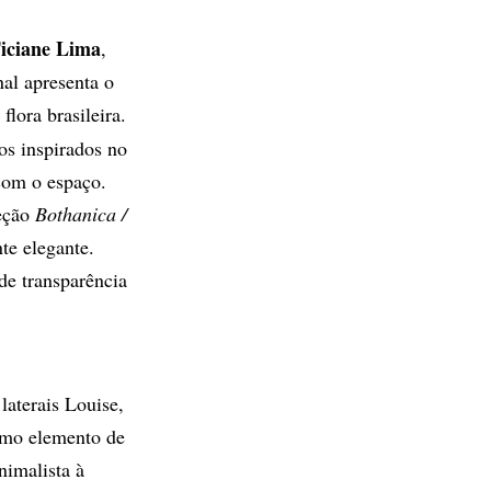
iciane Lima
,
nal apresenta o
flora brasileira.
os inspirados no
 com o espaço.
leção
Bothanica /
te elegante.
de transparência
aterais Louise,
como elemento de
nimalista à