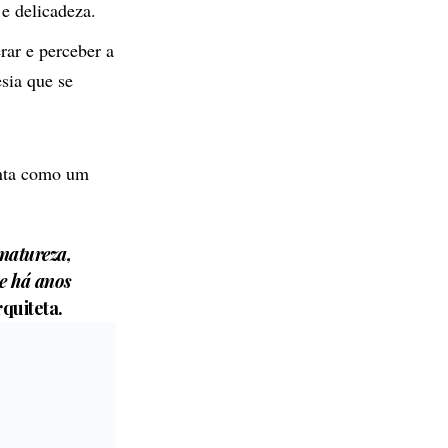
 e delicadeza.
rar e perceber a
sia que se
enta como um
 natureza,
ue há anos
rquiteta.