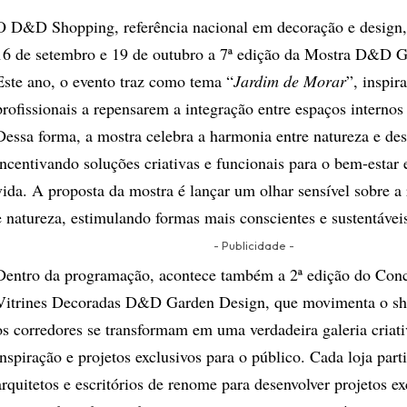
O D&D Shopping, referência nacional em decoração e design, 
16 de setembro e 19 de outubro a 7ª edição da Mostra D&D 
Este ano, o evento traz como tema “
Jardim de Morar
”, inspir
profissionais a repensarem a integração entre espaços internos 
Dessa forma, a mostra celebra a harmonia entre natureza e des
incentivando soluções criativas e funcionais para o bem-estar 
vida. A proposta da mostra é lançar um olhar sensível sobre a 
e natureza, estimulando formas mais conscientes e sustentáveis
- Publicidade -
Dentro da programação, acontece também a 2ª edição do Con
Vitrines Decoradas D&D Garden Design, que movimenta o sh
os corredores se transformam em uma verdadeira galeria criati
inspiração e projetos exclusivos para o público. Cada loja part
arquitetos e escritórios de renome para desenvolver projetos ex