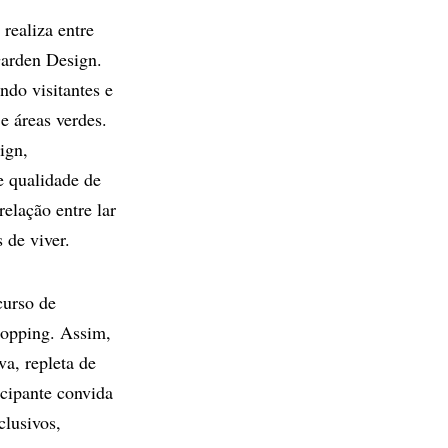
realiza entre
Garden Design.
ando visitantes e
e áreas verdes.
ign,
e qualidade de
relação entre lar
 de viver.
curso de
opping. Assim,
va, repleta de
icipante convida
clusivos,