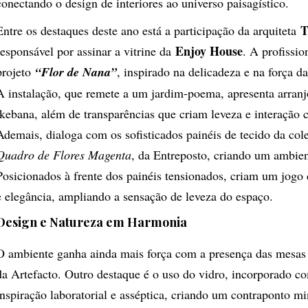
conectando o design de interiores ao universo paisagístico.
T
Entre os destaques deste ano está a participação da arquiteta
Enjoy House
responsável por assinar a vitrine da
. A profissio
projeto
“Flor de Nana”
, inspirado na delicadeza e na força da 
A instalação, que remete a um jardim-poema, apresenta arranj
ikebana, além de transparências que criam leveza e interação
Ademais, dialoga com os sofisticados painéis de tecido da co
Quadro de Flores Magenta
, da Entreposto, criando um ambien
Posicionados à frente dos painéis tensionados, criam um jogo 
e elegância, ampliando a sensação de leveza do espaço.
Design e Natureza em Harmonia
O ambiente ganha ainda mais força com a presença das mesas l
da Artefacto. Outro destaque é o uso do vidro, incorporado 
inspiração laboratorial e asséptica, criando um contraponto mi