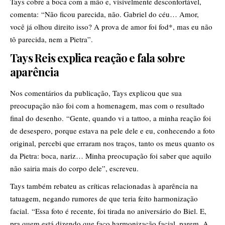
Tays cobre a boca com a mão e, visivelmente desconfortável,
comenta: “Não ficou parecida, não. Gabriel do céu… Amor,
você já olhou direito isso? A prova de amor foi fod*, mas eu não
tô parecida, nem a Pietra”.
Tays Reis explica reação e fala sobre
aparência
Nos comentários da publicação, Tays explicou que sua
preocupação não foi com a homenagem, mas com o resultado
final do desenho. “Gente, quando vi a tattoo, a minha reação foi
de desespero, porque estava na pele dele e eu, conhecendo a foto
original, percebi que erraram nos traços, tanto os meus quanto os
da Pietra: boca, nariz… Minha preocupação foi saber que aquilo
não sairia mais do corpo dele”, escreveu.
Tays também rebateu as críticas relacionadas à aparência na
tatuagem, negando rumores de que teria feito harmonização
facial. “Essa foto é recente, foi tirada no aniversário do Biel. E,
pra quem está dizendo que faço harmonização facial, parem. A