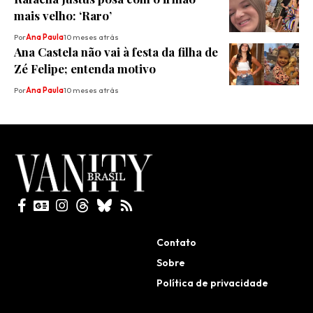
mais velho: ‘Raro’
Por
Ana Paula
10 meses atrás
Ana Castela não vai à festa da filha de
Zé Felipe; entenda motivo
Por
Ana Paula
10 meses atrás
Todos direitos reservados
Contato
Sobre
Política de privacidade