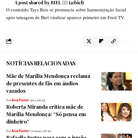
A post shared by BIEL 🐦‍🔥 (@biel)
O conteúdo
Tays Reis se pronuncia sobre harmonização facial
após tatuagem de Biel viralizar
aparece primeiro em
Feed TV
.
NOTÍCIAS RELACIONADAS
Mãe de Marília Mendonça reclama
de presentes de fãs em áudios
vazados
Por
Ana Paula
1 ano atrás
Roberta Miranda critica mãe de
Marília Mendonça: “Só pensa em
dinheiro”
Por
Ana Paula
11 meses atrás
Rafaella Justus posa com o irmão