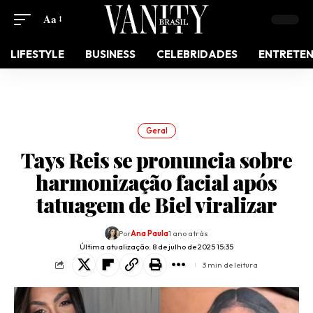
Aa
LIFESTYLE
BUSINESS
CELEBRIDADES
ENTRETE
Geral
Tays Reis se pronuncia sobre
harmonização facial após
tatuagem de Biel viralizar
Por
Ana Paula
1 ano atrás
Última atualização: 8 de julho de 2025 15:35
3 min de leitura