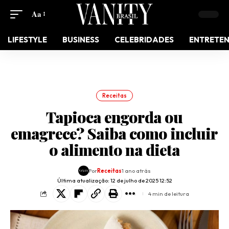
Aa
LIFESTYLE
BUSINESS
CELEBRIDADES
ENTRETE
Receitas
Tapioca engorda ou
emagrece? Saiba como incluir
o alimento na dieta
Por
Receitas
1 ano atrás
Última atualização: 12 de julho de 2025 12:52
4 min de leitura