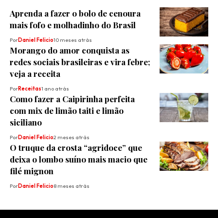
Aprenda a fazer o bolo de cenoura
mais fofo e molhadinho do Brasil
Por
Daniel Felicio
10 meses atrás
Morango do amor conquista as
redes sociais brasileiras e vira febre;
veja a receita
Por
Receitas
1 ano atrás
Como fazer a Caipirinha perfeita
com mix de limão taiti e limão
siciliano
Por
Daniel Felicio
2 meses atrás
O truque da crosta “agridoce” que
deixa o lombo suíno mais macio que
filé mignon
Por
Daniel Felicio
8 meses atrás