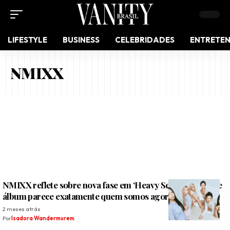
LIFESTYLE
BUSINESS
CELEBRIDADES
ENTRETE
NMIXX
NMIXX reflete sobre nova fase em ‘Heavy Serenade’: “Este
álbum parece exatamente quem somos agora”
2 meses atrás
Por
Isadora Wandermurem