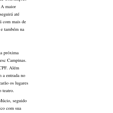
. A maior
seguirá até
rá com mais de
s e também na
 na próxima
 Sesc Campinas.
r CPF. Além
m a entrada no
zarão os lugares
 teatro.
Múcio, seguido
lco com sua