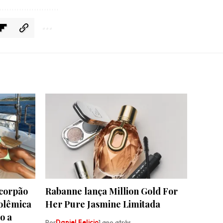
 corpão
Rabanne lança Million Gold For
polêmica
Her Pure Jasmine Limitada
o a
Por
Daniel Felicio
1 ano atrás