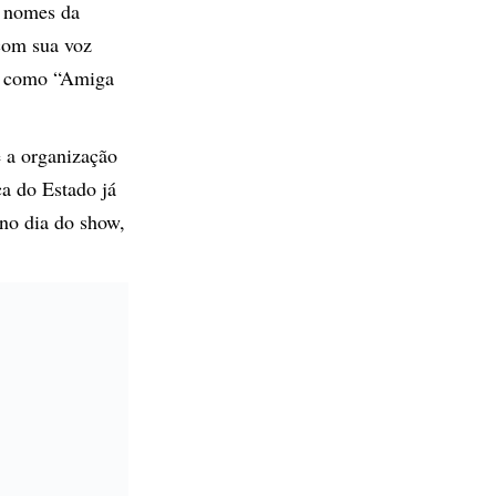
s nomes da
com sua voz
s, como “Amiga
e a organização
ça do Estado já
 no dia do show,