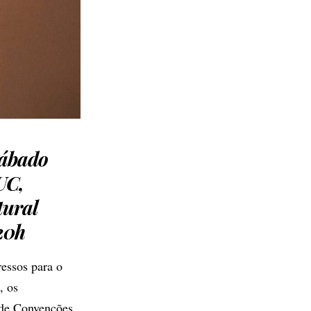
sábado
UC,
tural
20h
essos para o
, os
 de Convenções