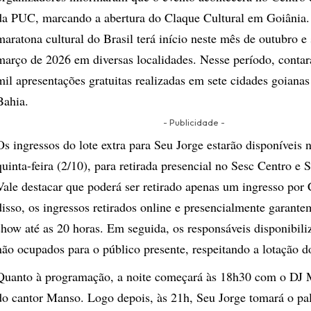
da PUC, marcando a abertura do Claque Cultural em Goiânia
maratona cultural do Brasil terá início neste mês de outubro e 
março de 2026 em diversas localidades. Nesse período, conta
mil apresentações gratuitas realizadas em sete cidades goiana
Bahia.
- Publicidade -
Os ingressos do lote extra para Seu Jorge estarão disponíveis
quinta-feira (2/10), para retirada presencial no Sesc Centro e
Vale destacar que poderá ser retirado apenas um ingresso po
disso, os ingressos retirados online e presencialmente garante
show até as 20 horas. Em seguida, os responsáveis disponibili
não ocupados para o público presente, respeitando a lotação do
Quanto à programação, a noite começará às 18h30 com o DJ 
do cantor Manso. Logo depois, às 21h, Seu Jorge tomará o pa