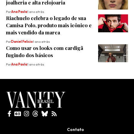
joalheria e alta relojoaria
Por
Ana Paula
1 ano atrás
Riachuelo celebra o legado de sua
Camisa Polo, produto mais icônico e
mais vendido da marca
Por
Daniel Felicio
1 ano atrás
Como usar os looks com cardigã
fugindo dos básicos
Por
Ana Paula
1 ano atrás
Todos direitos reservados
Contato