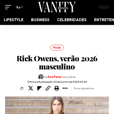
Aa
LIFESTYLE
BUSINESS
CELEBRIDADES
ENTRETE
Moda
Rick Owens, verão 2026
masculino
Por
Ana Paula
1 ano atrás
Última atualização: 26 de junho de 2025 20:40
3 min de leitura