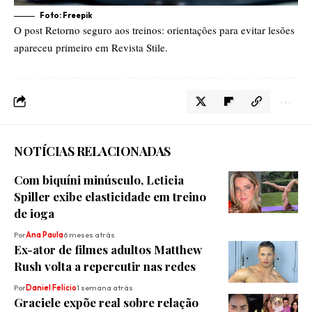
Foto: Freepik
O post
Retorno seguro aos treinos: orientações para evitar lesões
apareceu primeiro em
Revista Stile
.
NOTÍCIAS RELACIONADAS
Com biquíni minúsculo, Leticia
Spiller exibe elasticidade em treino
de ioga
Por
Ana Paula
6 meses atrás
Ex-ator de filmes adultos Matthew
Rush volta a repercutir nas redes
Por
Daniel Felicio
1 semana atrás
Graciele expõe real sobre relação