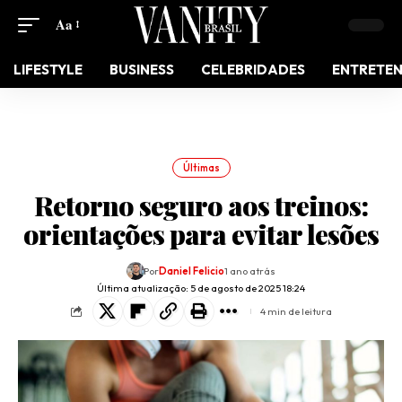
Aa
LIFESTYLE
BUSINESS
CELEBRIDADES
ENTRETE
Últimas
Retorno seguro aos treinos:
orientações para evitar lesões
Por
Daniel Felicio
1 ano atrás
Última atualização: 5 de agosto de 2025 18:24
4 min de leitura