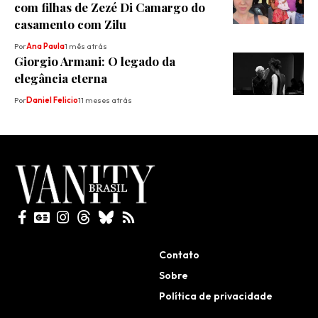
com filhas de Zezé Di Camargo do
casamento com Zilu
Por
Ana Paula
1 mês atrás
Giorgio Armani: O legado da
elegância eterna
Por
Daniel Felicio
11 meses atrás
Todos direitos reservados
Contato
Sobre
Política de privacidade