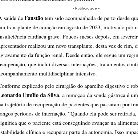
- Publicidade -
Faustão
A saúde de
tem sido acompanhada de perto desde que
um transplante de coração em agosto de 2023, motivado por 
insuficiência cardíaca grave. Poucos meses depois, em feverei
apresentador realizou um novo transplante, desta vez de rim, 
agravamento da função renal. Desde então, ele segue um regi
recuperação, que inclui diversas internações, tratamentos con
acompanhamento multidisciplinar intensivo.
Conforme explicado pelo cirurgião do aparelho digestivo e ro
Leonardo Emílio da Silva
, a remoção da sonda gástrica é um
na trajetória de recuperação de pacientes que passaram por tra
longos períodos de internação. “Quando ela pode ser retirada,
significa que o paciente está conseguindo avançar na alimenta
estabilidade clínica e recuperar parte da autonomia. Isso impa