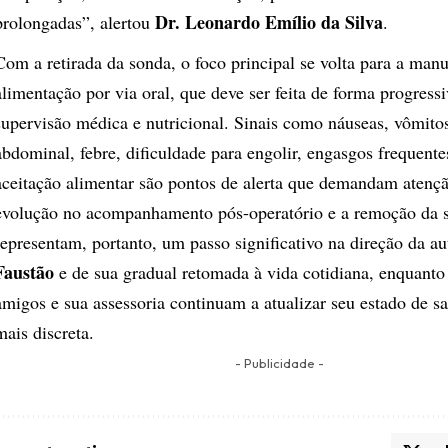
Dr. Leonardo Emílio da Silva
prolongadas”, alertou
.
Com a retirada da sonda, o foco principal se volta para a man
alimentação por via oral, que deve ser feita de forma progressi
supervisão médica e nutricional. Sinais como náuseas, vômitos
abdominal, febre, dificuldade para engolir, engasgos frequente
aceitação alimentar são pontos de alerta que demandam atenç
evolução no acompanhamento pós-operatório e a remoção da 
representam, portanto, um passo significativo na direção da a
Faustão
e de sua gradual retomada à vida cotidiana, enquanto 
amigos e sua assessoria continuam a atualizar seu estado de s
mais discreta.
- Publicidade -