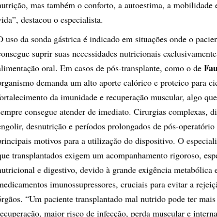
nutrição, mas também o conforto, a autoestima, a mobilidade 
vida”, destacou o especialista.
O uso da sonda gástrica é indicado em situações onde o pacie
consegue suprir suas necessidades nutricionais exclusivamente
Fau
alimentação oral. Em casos de pós-transplante, como o de
organismo demanda um alto aporte calórico e proteico para cic
fortalecimento da imunidade e recuperação muscular, algo que
sempre consegue atender de imediato. Cirurgias complexas, di
engolir, desnutrição e períodos prolongados de pós-operatório 
principais motivos para a utilização do dispositivo. O especiali
que transplantados exigem um acompanhamento rigoroso, esp
nutricional e digestivo, devido à grande exigência metabólica
medicamentos imunossupressores, cruciais para evitar a rejei
órgãos. “Um paciente transplantado mal nutrido pode ter mais 
recuperação, maior risco de infecção, perda muscular e intern