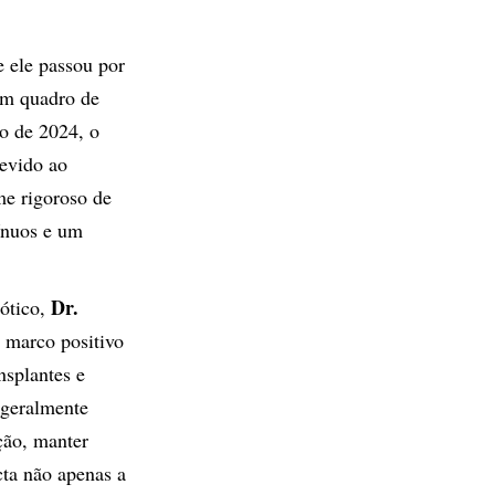
 ele passou por
um quadro de
ro de 2024, o
devido ao
me rigoroso de
tínuos e um
Dr.
bótico,
 marco positivo
nsplantes e
 geralmente
ção, manter
cta não apenas a