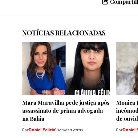
Compartilh
NOTÍCIAS RELACIONADAS
Mara Maravilha pede justiça após
Monica 
assassinato de prima advogada
incômod
na Bahia
de ouvi
Por
Daniel Felicio
1 semana atrás
Por
Daniel F