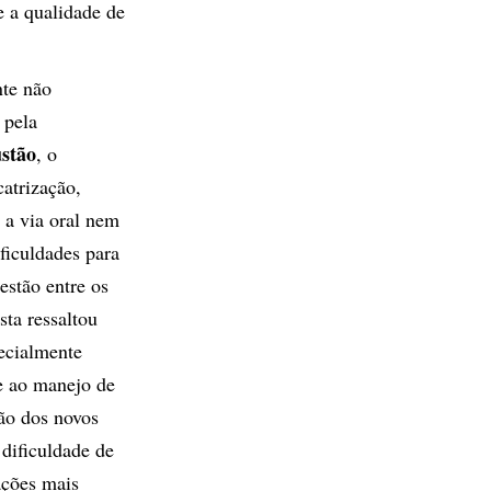
e a qualidade de
nte não
 pela
stão
, o
atrização,
 a via oral nem
ficuldades para
estão entre os
sta ressaltou
ecialmente
 e ao manejo de
ção dos novos
dificuldade de
ações mais