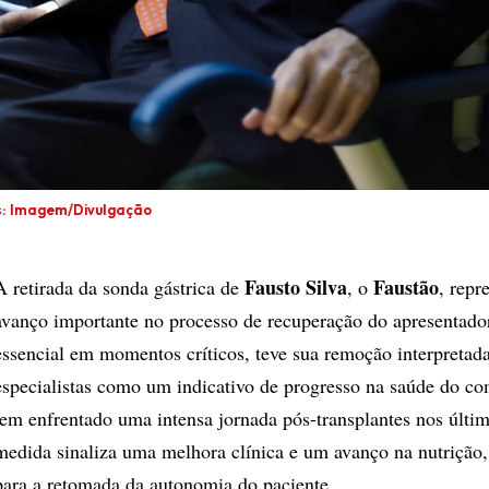
s: Imagem/Divulgação
Fausto Silva
Faustão
A retirada da sonda gástrica de
, o
, repr
avanço importante no processo de recuperação do apresentador
essencial em momentos críticos, teve sua remoção interpretad
especialistas como um indicativo de progresso na saúde do c
tem enfrentado uma intensa jornada pós-transplantes nos últi
medida sinaliza uma melhora clínica e um avanço na nutrição
para a retomada da autonomia do paciente.