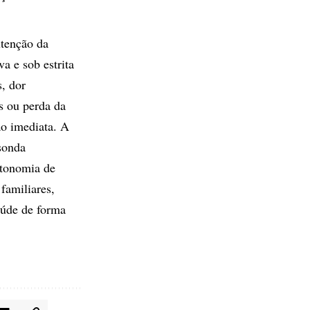
utenção da
va e sob estrita
, dor
s ou perda da
ão imediata. A
sonda
utonomia de
familiares,
aúde de forma