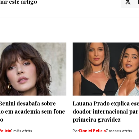
ar este artigo
Benini desabafa sobre
Lauana Prado explica esc
o em academia sem fone
doador internacional par
do
primeira gravidez
elicio
1 mês atrás
Por
Daniel Felicio
7 meses atrás