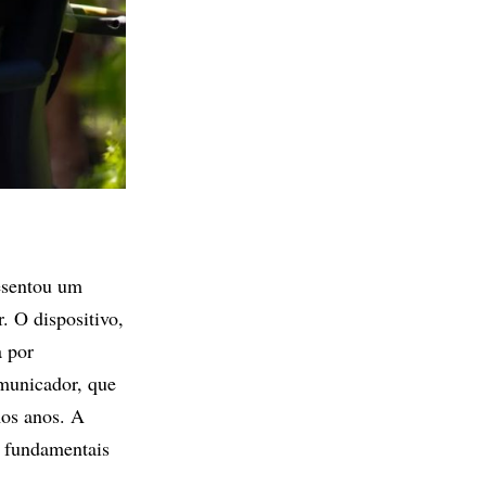
esentou um
. O dispositivo,
a por
omunicador, que
mos anos. A
, fundamentais