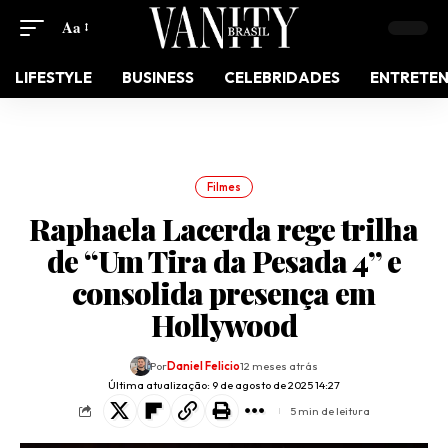
Aa
LIFESTYLE
BUSINESS
CELEBRIDADES
ENTRETE
Filmes
Raphaela Lacerda rege trilha
de “Um Tira da Pesada 4” e
consolida presença em
Hollywood
Por
Daniel Felicio
12 meses atrás
Última atualização: 9 de agosto de 2025 14:27
5 min de leitura