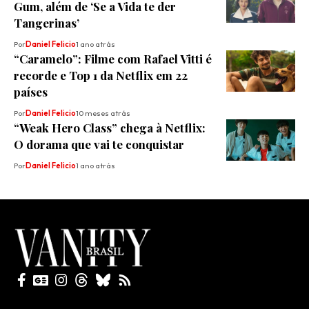
Gum, além de ‘Se a Vida te der
Tangerinas’
Por
Daniel Felicio
1 ano atrás
“Caramelo”: Filme com Rafael Vitti é
recorde e Top 1 da Netflix em 22
países
Por
Daniel Felicio
10 meses atrás
“Weak Hero Class” chega à Netflix:
O dorama que vai te conquistar
Por
Daniel Felicio
1 ano atrás
Todos direitos reservados