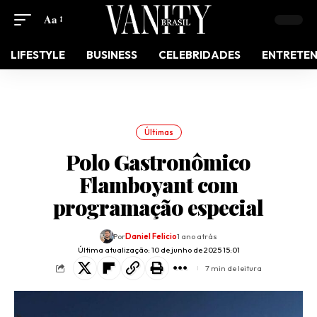
Aa
LIFESTYLE
BUSINESS
CELEBRIDADES
ENTRETE
Últimas
Polo Gastronômico
Flamboyant com
programação especial
Por
Daniel Felicio
1 ano atrás
Última atualização: 10 de junho de 2025 15:01
7 min de leitura