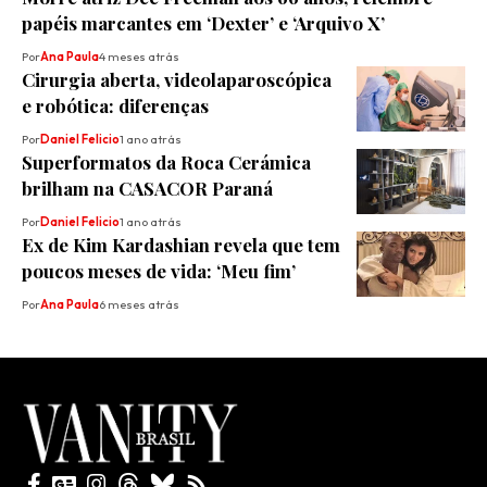
papéis marcantes em ‘Dexter’ e ‘Arquivo X’
Por
Ana Paula
4 meses atrás
Cirurgia aberta, videolaparoscópica
e robótica: diferenças
Por
Daniel Felicio
1 ano atrás
Superformatos da Roca Cerámica
brilham na CASACOR Paraná
Por
Daniel Felicio
1 ano atrás
Ex de Kim Kardashian revela que tem
poucos meses de vida: ‘Meu fim’
Por
Ana Paula
6 meses atrás