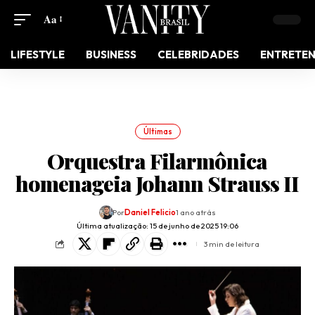
Aa
LIFESTYLE
BUSINESS
CELEBRIDADES
ENTRETE
Últimas
Orquestra Filarmônica
homenageia Johann Strauss II
Por
Daniel Felicio
1 ano atrás
Última atualização: 15 de junho de 2025 19:06
3 min de leitura