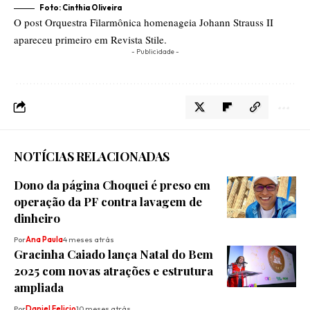
Foto: Cinthia Oliveira
O post
Orquestra Filarmônica homenageia Johann Strauss II
apareceu primeiro em
Revista Stile
.
- Publicidade -
NOTÍCIAS RELACIONADAS
Dono da página Choquei é preso em
operação da PF contra lavagem de
dinheiro
Por
Ana Paula
4 meses atrás
Gracinha Caiado lança Natal do Bem
2025 com novas atrações e estrutura
ampliada
Por
Daniel Felicio
10 meses atrás