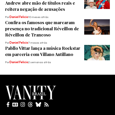
Andrew abre mão de títulos reais e
reitera negação de acusações
Por
Daniel Felicio
10 meses atrás
Confira os famosos que marcaram
presença no tradicional Réveillon de
Réveillon de Trancoso
Por
Daniel Felicio
7 meses atrás
Pabllo Vittar lança a música Rockstar
em parceria com Villano Antillano
Por
Daniel Felicio
2 semanas atrás
Todos direitos reservados