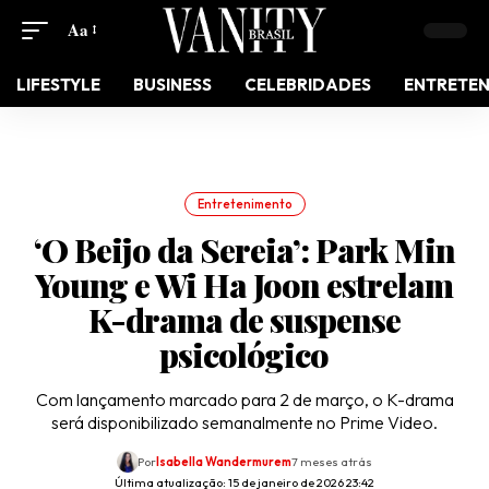
Aa
LIFESTYLE
BUSINESS
CELEBRIDADES
ENTRETE
Entretenimento
‘O Beijo da Sereia’: Park Min
Young e Wi Ha Joon estrelam
K-drama de suspense
psicológico
Com lançamento marcado para 2 de março, o K-drama
será disponibilizado semanalmente no Prime Video.
Por
Isabella Wandermurem
7 meses atrás
Última atualização: 15 de janeiro de 2026 23:42