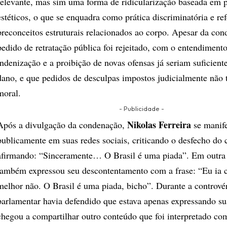
relevante, mas sim uma forma de ridicularização baseada em 
estéticos, o que se enquadra como prática discriminatória e re
preconceitos estruturais relacionados ao corpo. Apesar da con
pedido de retratação pública foi rejeitado, com o entendiment
indenização e a proibição de novas ofensas já seriam suficiente
dano, e que pedidos de desculpas impostos judicialmente não t
moral.
- Publicidade -
Nikolas Ferreira
Após a divulgação da condenação,
se manif
publicamente em suas redes sociais, criticando o desfecho do 
afirmando: “Sinceramente… O Brasil é uma piada”. Em outra 
também expressou seu descontentamento com a frase: “Eu ia 
melhor não. O Brasil é uma piada, bicho”. Durante a controvérs
parlamentar havia defendido que estava apenas expressando su
chegou a compartilhar outro conteúdo que foi interpretado co