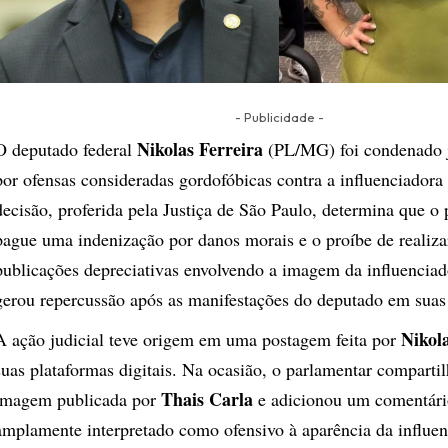
- Publicidade -
Nikolas Ferreira
O deputado federal
(PL/MG) foi condenado 
por ofensas consideradas gordofóbicas contra a influenciadora
decisão, proferida pela Justiça de São Paulo, determina que o
pague uma indenização por danos morais e o proíbe de realiza
publicações depreciativas envolvendo a imagem da influenciad
gerou repercussão após as manifestações do deputado em suas 
Nikol
A ação judicial teve origem em uma postagem feita por
suas plataformas digitais. Na ocasião, o parlamentar compart
Thais Carla
imagem publicada por
e adicionou um comentári
amplamente interpretado como ofensivo à aparência da influe