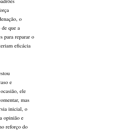
padrões
força
denação, o
o de que a
s para reparar o
eriam eficácia
estou
caso e
ocasião, ele
comentar, mas
ia inicial, o
a opinião e
mo reforço do