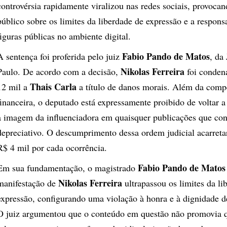
controvérsia rapidamente viralizou nas redes sociais, provoca
público sobre os limites da liberdade de expressão e a respons
figuras públicas no ambiente digital.
Fabio Pando de Matos
A sentença foi proferida pelo juiz
, da
Nikolas Ferreira
Paulo. De acordo com a decisão,
foi conden
Thais Carla
12 mil a
a título de danos morais. Além da com
financeira, o deputado está expressamente proibido de voltar 
a imagem da influenciadora em quaisquer publicações que co
depreciativo. O descumprimento dessa ordem judicial acarret
R$ 4 mil por cada ocorrência.
Fabio Pando de Matos
Em sua fundamentação, o magistrado
Nikolas Ferreira
manifestação de
ultrapassou os limites da li
expressão, configurando uma violação à honra e à dignidade 
O juiz argumentou que o conteúdo em questão não promovia q