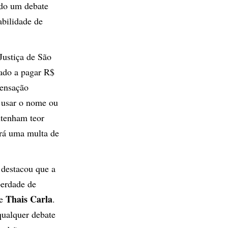
ndo um debate
abilidade de
 Justiça de São
ado a pagar R$
pensação
a usar o nome ou
ntenham teor
ará uma multa de
destacou que a
berdade de
Thais Carla
de
.
ualquer debate