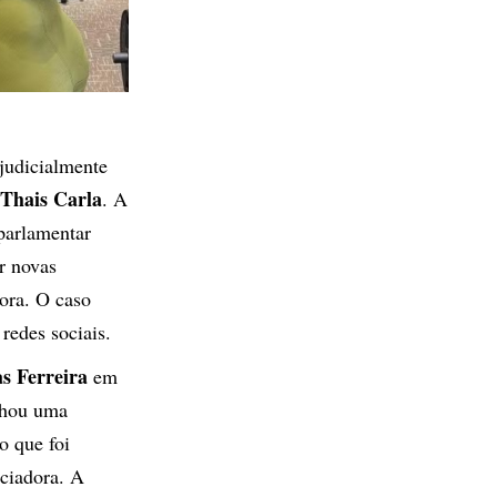
judicialmente
Thais Carla
. A
 parlamentar
r novas
ora. O caso
redes sociais.
as Ferreira
em
ilhou uma
o que foi
nciadora. A