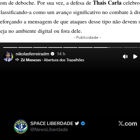
Thais Carla
tom de deboche. Por sua vez, a defesa de
celebro
classificando-a como um avanço significativo no combate à di
reforçando a mensagem de que ataques desse tipo não devem s
seja no ambiente digital ou fora dele.
- Publicidade -