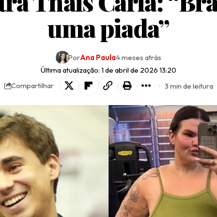
ra Thais Carla: “Bra
uma piada”
Por
Ana Paula
4 meses atrás
Última atualização: 1 de abril de 2026 13:20
3 min de leitura
Compartilhar