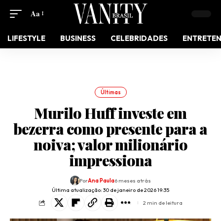
Aa
LIFESTYLE
BUSINESS
CELEBRIDADES
ENTRETE
Últimas
Murilo Huff investe em
bezerra como presente para a
noiva; valor milionário
impressiona
Por
Ana Paula
6 meses atrás
Última atualização: 30 de janeiro de 2026 19:35
2 min de leitura