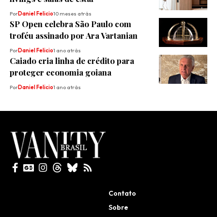
Por
Daniel Felicio
10 meses atrás
SP Open celebra São Paulo com
troféu assinado por Ara Vartanian
Por
Daniel Felicio
1 ano atrás
Caiado cria linha de crédito para
proteger economia goiana
Por
Daniel Felicio
1 ano atrás
Todos direitos reservados
Contato
Sobre