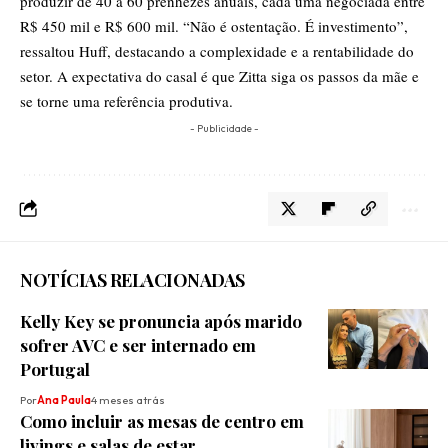
produzir de 40 a 60 prenhezes anuais, cada uma negociada entre
R$ 450 mil e R$ 600 mil. “Não é ostentação. É investimento”,
ressaltou Huff, destacando a complexidade e a rentabilidade do
setor. A expectativa do casal é que Zitta siga os passos da mãe e
se torne uma referência produtiva.
- Publicidade -
NOTÍCIAS RELACIONADAS
Kelly Key se pronuncia após marido
sofrer AVC e ser internado em
Portugal
Por
Ana Paula
4 meses atrás
Como incluir as mesas de centro em
livings e salas de estar